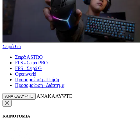
Σειρά G5
Σειρά ASTRO
FPS - Σειρά PRO
FPS - Σειρά G
Openworld
Προσομοίωση - Πτήση
Προσομοίωση - Διάστημα
ΑΝΑΚΑΛΥΨΤΕ
ΑΝΑΚΑΛΥΨΤΕ
ΚΑΙΝΟΤΟΜΙΑ