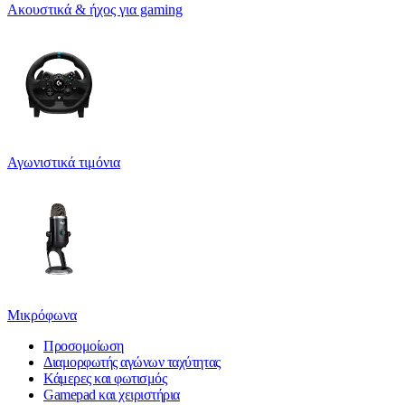
Ακουστικά & ήχος για gaming
Αγωνιστικά τιμόνια
Μικρόφωνα
Προσομοίωση
Διαμορφωτής αγώνων ταχύτητας
Κάμερες και φωτισμός
Gamepad και χειριστήρια