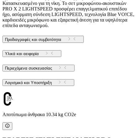
Κατασκευασμένο για τη νίκη. Το σετ μικροφώνου-ακουστικών
PRO X 2 LIGHTSPEED προσφέρει επαγγελματικού επιπέδου
ήχο, ασύρματη σύνδεση LIGHTSPEED, τεχνολογία Blue VO!CE,
καρδιοειδές μικρόφωνο και εξαιρετική άνεση για τα υψηλότερα
επίπεδα ανταγωνισμού.
Προδιαγραφές και συμβατότητα
Υλικά και αειφορία
Περιεχόμενα συσκευασίας
Λογισμικό και Υποστήριξη
10.34
Αποτύπωμα άνθρακα 10.34 kg CO2e