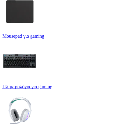
Mousepad για gaming
Πληκτρολόγια για gaming