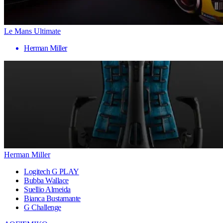
Le Mans Ultimate
Herman Miller
Herman Miller
Logitech G PLAY
Bubba Wallace
Suellio Almeida
Bianca Bustamante
G Challenge