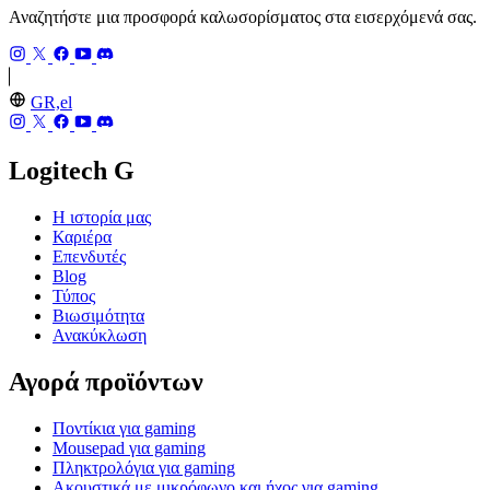
Αναζητήστε μια προσφορά καλωσορίσματος στα εισερχόμενά σας.
GR,el
Logitech G
Η ιστορία μας
Καριέρα
Επενδυτές
Blog
Τύπος
Βιωσιμότητα
Ανακύκλωση
Αγορά προϊόντων
Ποντίκια για gaming
Mousepad για gaming
Πληκτρολόγια για gaming
Ακουστικά με μικρόφωνο και ήχος για gaming