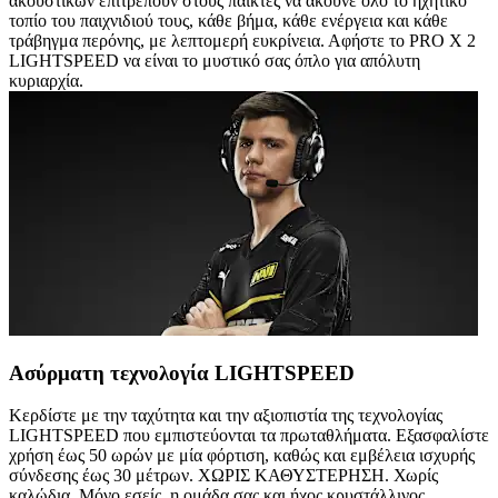
ακουστικών επιτρέπουν στους παίκτες να ακούνε όλο το ηχητικό
τοπίο του παιχνιδιού τους, κάθε βήμα, κάθε ενέργεια και κάθε
τράβηγμα περόνης, με λεπτομερή ευκρίνεια. Αφήστε το PRO X 2
LIGHTSPEED να είναι το μυστικό σας όπλο για απόλυτη
κυριαρχία.
Ασύρματη τεχνολογία LIGHTSPEED
Κερδίστε με την ταχύτητα και την αξιοπιστία της τεχνολογίας
LIGHTSPEED που εμπιστεύονται τα πρωταθλήματα. Εξασφαλίστε
χρήση έως 50 ωρών με μία φόρτιση, καθώς και εμβέλεια ισχυρής
σύνδεσης έως 30 μέτρων. ΧΩΡΙΣ ΚΑΘΥΣΤΕΡΗΣΗ. Χωρίς
καλώδια. Μόνο εσείς, η ομάδα σας και ήχος κρυστάλλινος.