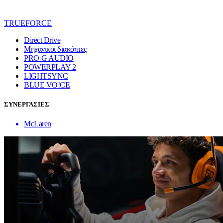
TRUEFORCE
Direct Drive
Μηχανικοί διακόπτες
PRO-G AUDIO
POWERPLAY 2
LIGHTSYNC
BLUE VO!CE
ΣΥΝΕΡΓΑΣΙΕΣ
McLaren