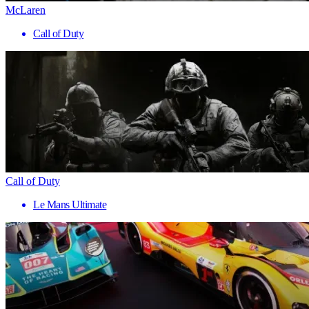
McLaren
Call of Duty
Call of Duty
Le Mans Ultimate