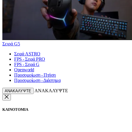
Σειρά G5
Σειρά ASTRO
FPS - Σειρά PRO
FPS - Σειρά G
Openworld
Προσομοίωση - Πτήση
Προσομοίωση - Διάστημα
ΑΝΑΚΑΛΥΨΤΕ
ΑΝΑΚΑΛΥΨΤΕ
ΚΑΙΝΟΤΟΜΙΑ