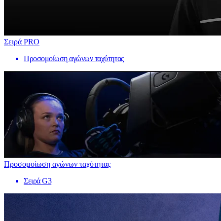
Σειρά PRO
Προσομοίωση αγώνων ταχύτητας
Προσομοίωση αγώνων ταχύτητας
Σειρά G3