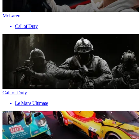
McLaren
Call of Duty
Call of Duty
Le Mans Ultimate