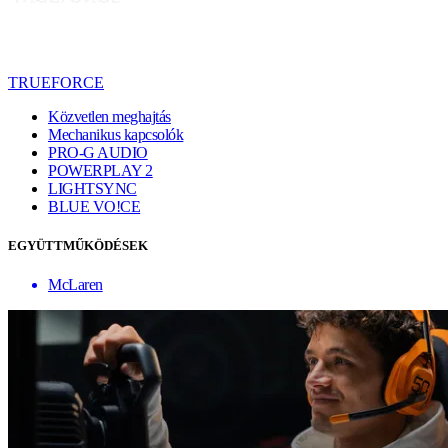
TRUEFORCE
Közvetlen meghajtás
Mechanikus kapcsolók
PRO-G AUDIO
POWERPLAY 2
LIGHTSYNC
BLUE VO!CE
EGYÜTTMŰKÖDÉSEK
McLaren