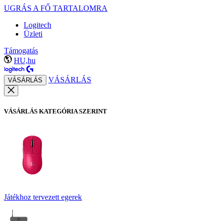
UGRÁS A FŐ TARTALOMRA
Logitech
Üzleti
Támogatás
HU,hu
VÁSÁRLÁS
VÁSÁRLÁS
VÁSÁRLÁS KATEGÓRIA SZERINT
Játékhoz tervezett egerek