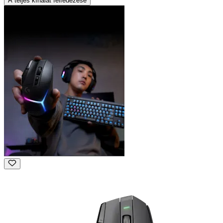
A teljes kínálat felfedezése