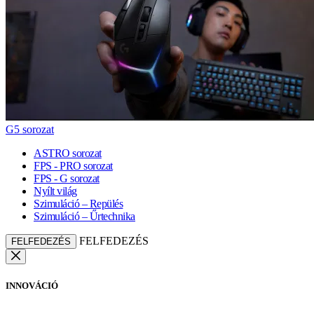
G5 sorozat
ASTRO sorozat
FPS - PRO sorozat
FPS - G sorozat
Nyílt világ
Szimuláció – Repülés
Szimuláció – Űrtechnika
FELFEDEZÉS
FELFEDEZÉS
INNOVÁCIÓ