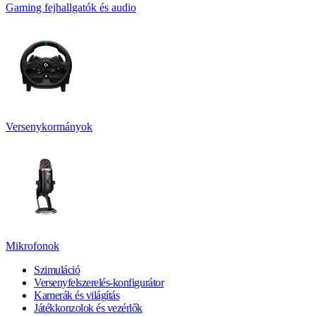
Gaming fejhallgatók és audio
Versenykormányok
Mikrofonok
Szimuláció
Versenyfelszerelés-konfigurátor
Kamerák és világítás
Játékkonzolok és vezérlők