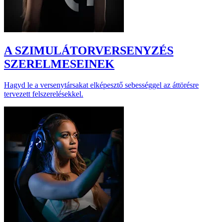
A SZIMULÁTORVERSENYZÉS
SZERELMESEINEK
Hagyd le a versenytársakat elképesztő sebességgel az áttörésre
tervezett felszerelésekkel.