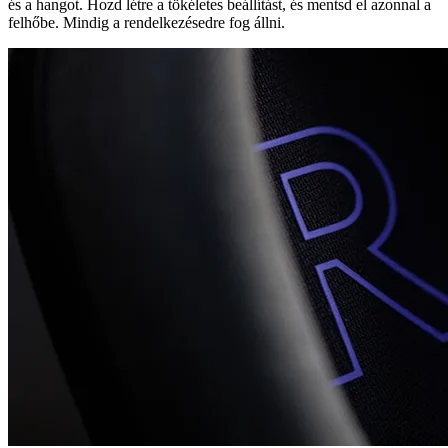
és a hangot. Hozd létre a tökéletes beállítást, és mentsd el azonnal a
felhőbe. Mindig a rendelkezésedre fog állni.