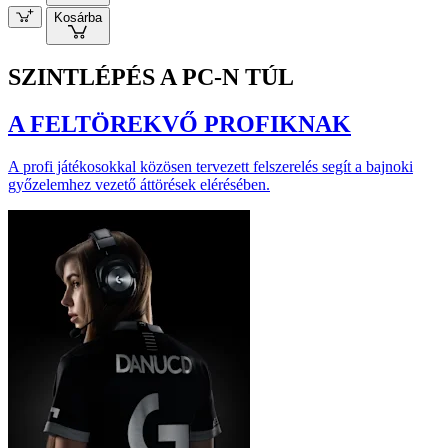
Kosárba
SZINTLÉPÉS A PC-N TÚL
A FELTÖREKVŐ PROFIKNAK
A profi játékosokkal közösen tervezett felszerelés segít a bajnoki
győzelemhez vezető áttörések elérésében.