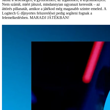
Nem számít, miért játszol, mindannyian ugyanazt keressük – az
áttörés pillanatát, amikor a játékod még magasabb szintre emeled. A
Logitech G díjnyertes felszerelései pedig segíteni fognak a
felemelkedésben. MARADJ JÁTÉKBAN!