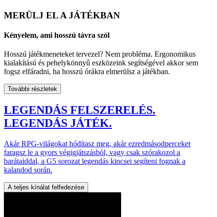
MERÜLJ EL A JÁTÉKBAN
Kényelem, ami hosszú távra szól
Hosszú játékmeneteket tervezel? Nem probléma. Ergonomikus
kialakítású és pehelykönnyű eszközeink segítségével akkor sem
fogsz elfáradni, ha hosszú órákra elmerülsz a játékban.
További részletek
LEGENDÁS FELSZERELÉS.
LEGENDÁS JÁTÉK.
Akár RPG-világokat hódítasz meg, akár ezredmásodperceket
faragsz le a gyors végigjátszásból, vagy csak szórakozol a
barátaiddal, a G5 sorozat legendás kincsei segíteni fognak a
kalandod során.
A teljes kínálat felfedezése