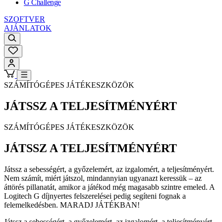
G Challenge
SZOFTVER
AJÁNLATOK
SZÁMÍTÓGÉPES JÁTÉKESZKÖZÖK
JÁTSSZ A
TELJESÍTMÉNYÉRT
SZÁMÍTÓGÉPES JÁTÉKESZKÖZÖK
JÁTSSZ A
TELJESÍTMÉNYÉRT
Játssz a sebességért, a győzelemért, az izgalomért, a teljesítményért.
Nem számít, miért játszol, mindannyian ugyanazt keressük – az
áttörés pillanatát, amikor a játékod még magasabb szintre emeled. A
Logitech G díjnyertes felszerelései pedig segíteni fognak a
felemelkedésben. MARADJ JÁTÉKBAN!
Játssz a sebességért, a győzelemért, az izgalomért, a teljesítményért.