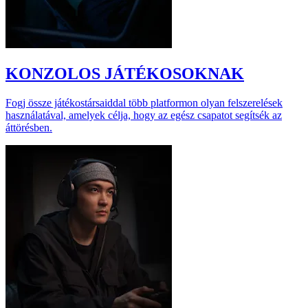
KONZOLOS JÁTÉKOSOKNAK
Fogj össze játékostársaiddal több platformon olyan felszerelések
használatával, amelyek célja, hogy az egész csapatot segítsék az
áttörésben.