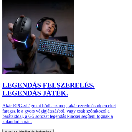
LEGENDÁS FELSZERELÉS.
LEGENDÁS JÁTÉK.
Akár RPG-világokat hódítasz meg, akár ezredmásodperceket
faragsz le a gyors végigjátszásból, vagy csak szórakozol a
barátaiddal, a G5 sorozat legendás kincsei segíteni fognak a
kalandod során.