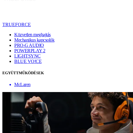
TRUEFORCE
Közvetlen meghajtás
Mechanikus kapcsolók
PRO-G AUDIO
POWERPLAY 2
LIGHTSYNC
BLUE VO!CE
EGYÜTTMŰKÖDÉSEK
McLaren