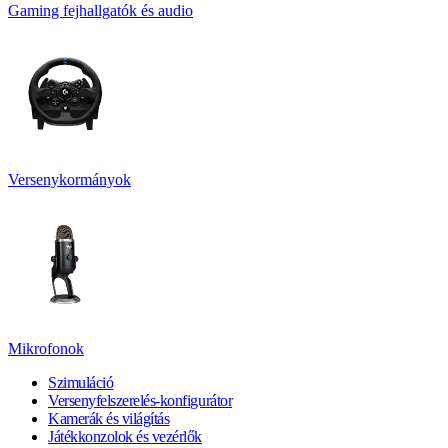
Gaming fejhallgatók és audio
Versenykormányok
Mikrofonok
Szimuláció
Versenyfelszerelés-konfigurátor
Kamerák és világítás
Játékkonzolok és vezérlők