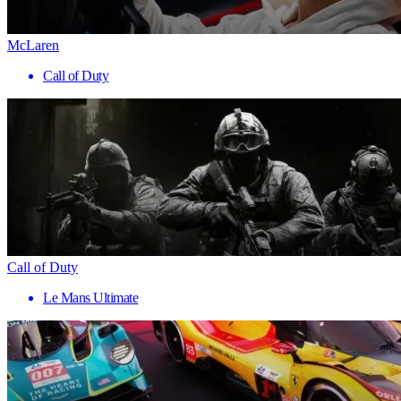
McLaren
Call of Duty
Call of Duty
Le Mans Ultimate