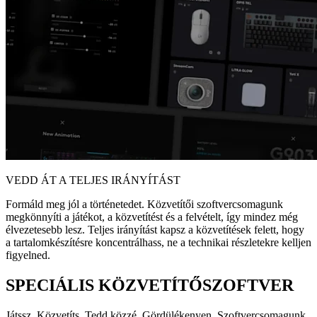
VEDD ÁT A TELJES IRÁNYÍTÁST
Formáld meg jól a történetedet. Közvetítői szoftvercsomagunk
megkönnyíti a játékot, a közvetítést és a felvételt, így mindez még
élvezetesebb lesz. Teljes irányítást kapsz a közvetítések felett, hogy
a tartalomkészítésre koncentrálhass, ne a technikai részletekre kelljen
figyelned.
SPECIÁLIS KÖZVETÍTŐSZOFTVER
Játssz. Közvetíts. Tedd közzé. Gördülékenyen. Szoftvercsomagunk