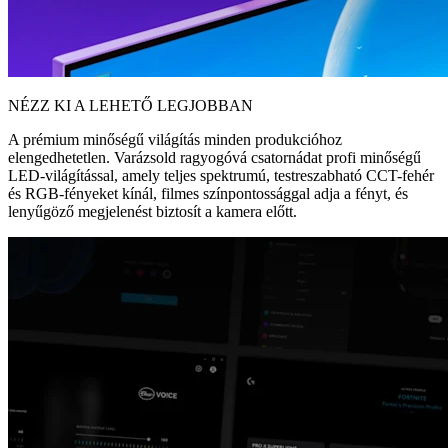
NÉZZ KI A LEHETŐ LEGJOBBAN
A prémium minőségű világítás minden produkcióhoz
elengedhetetlen. Varázsold ragyogóvá csatornádat profi minőségű
LED-világítással, amely teljes spektrumú, testreszabható CCT-fehér
és RGB-fényeket kínál, filmes színpontossággal adja a fényt, és
lenyűgöző megjelenést biztosít a kamera előtt.