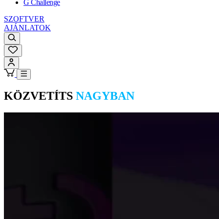
G Challenge
SZOFTVER
AJÁNLATOK
KÖZVETÍTS
NAGYBAN