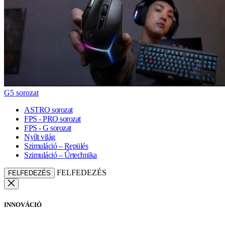
G5 sorozat
ASTRO sorozat
FPS - PRO sorozat
FPS - G sorozat
Nyílt világ
Szimuláció – Repülés
Szimuláció – Űrtechnika
FELFEDEZÉS
FELFEDEZÉS
INNOVÁCIÓ