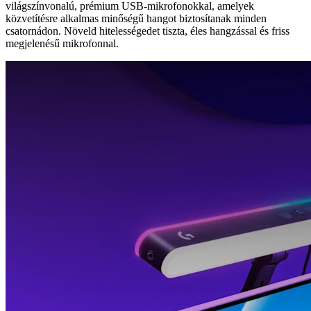
világszínvonalú, prémium USB-mikrofonokkal, amelyek
közvetítésre alkalmas minőségű hangot biztosítanak minden
csatornádon. Növeld hitelességedet tiszta, éles hangzással és friss
megjelenésű mikrofonnal.