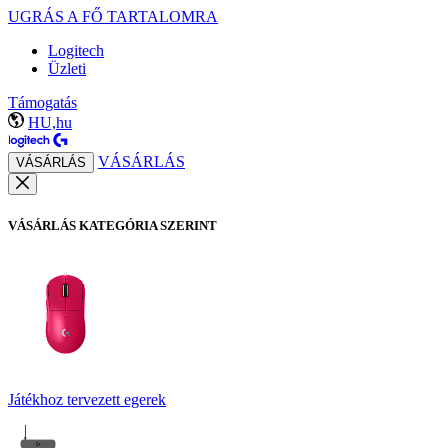
UGRÁS A FŐ TARTALOMRA
Logitech
Üzleti
Támogatás
HU,hu
VÁSÁRLÁS
VÁSÁRLÁS
VÁSÁRLÁS KATEGÓRIA SZERINT
Játékhoz tervezett egerek