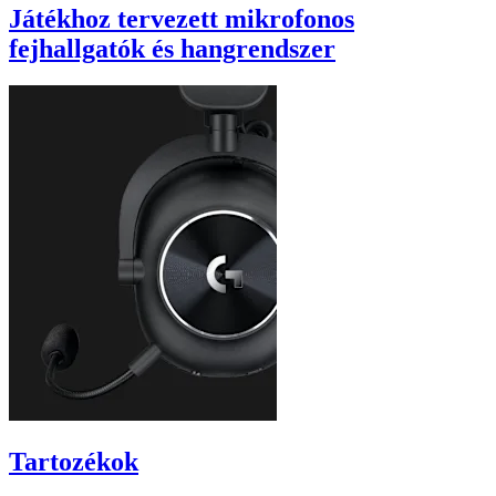
Játékhoz tervezett mikrofonos
fejhallgatók és hangrendszer
Tartozékok