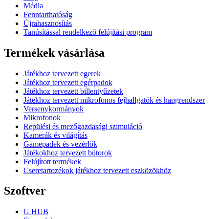
Média
Fenntarthatóság
Újrahasznosítás
Tanúsítással rendelkező felújítási program
Termékek vásárlása
Játékhoz tervezett egerek
Játékhoz tervezett egérpadok
Játékhoz tervezett billentyűzetek
Játékhoz tervezett mikrofonos fejhallgatók és hangrendszer
Versenykormányok
Mikrofonok
Repülési és mezőgazdasági szimuláció
Kamerák és világítás
Gamepadek és vezérlők
Játékokhoz tervezett bútorok
Felújított termékek
Cseretartozékok játékhoz tervezett eszközökhöz
Szoftver
G HUB