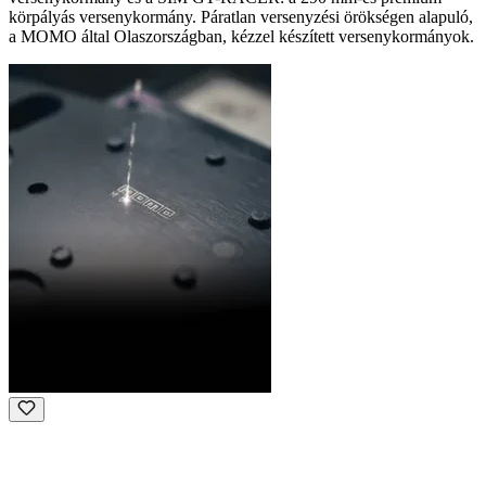
körpályás versenykormány. Páratlan versenyzési örökségen alapuló,
a MOMO által Olaszországban, kézzel készített versenykormányok.