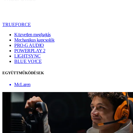
TRUEFORCE
Közvetlen meghajtás
Mechanikus kapcsolók
PRO-G AUDIO
POWERPLAY 2
LIGHTSYNC
BLUE VO!CE
EGYÜTTMŰKÖDÉSEK
McLaren