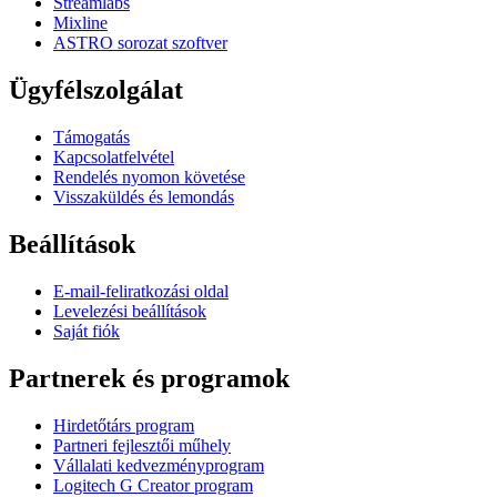
Streamlabs
Mixline
ASTRO sorozat szoftver
Ügyfélszolgálat
Támogatás
Kapcsolatfelvétel
Rendelés nyomon követése
Visszaküldés és lemondás
Beállítások
E-mail-feliratkozási oldal
Levelezési beállítások
Saját fiók
Partnerek és programok
Hirdetőtárs program
Partneri fejlesztői műhely
Vállalati kedvezményprogram
Logitech G Creator program