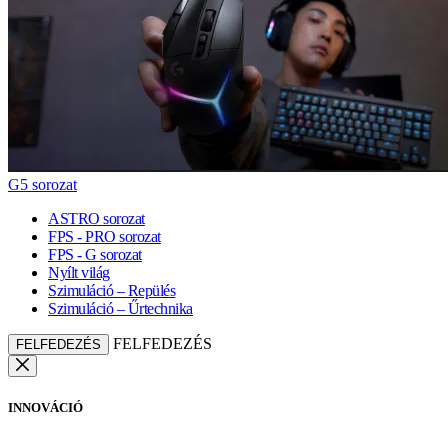
G5 sorozat
ASTRO sorozat
FPS - PRO sorozat
FPS - G sorozat
Nyílt világ
Szimuláció – Repülés
Szimuláció – Űrtechnika
FELFEDEZÉS
FELFEDEZÉS
INNOVÁCIÓ