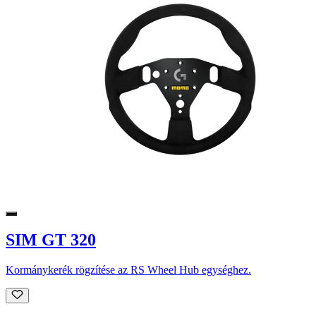
SIM GT 320
Kormánykerék rögzítése az RS Wheel Hub egységhez.