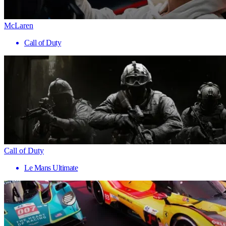
McLaren
Call of Duty
Call of Duty
Le Mans Ultimate