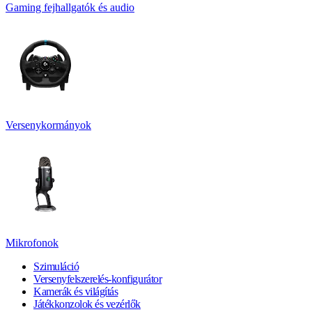
Gaming fejhallgatók és audio
Versenykormányok
Mikrofonok
Szimuláció
Versenyfelszerelés-konfigurátor
Kamerák és világítás
Játékkonzolok és vezérlők