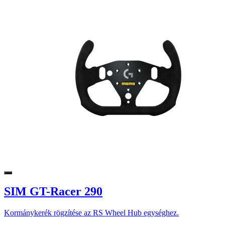
SIM GT-Racer 290
Kormánykerék rögzítése az RS Wheel Hub egységhez.