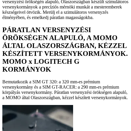
versenyzési örökségén alapuló, Olaszországban készült szimulátoros
versenykormányok a precíziós mérnöki munkát a mesteremberek
készségeivel ötvözik. Merülj el a szimulátoros versenyzés
élményében, és emelkedj páratlan magasságokba.
PÁRATLAN VERSENYZÉSI
ÖRÖKSÉGEN ALAPULÓ, A MOMO
ÁLTAL OLASZORSZÁGBAN, KÉZZEL
KÉSZÍTETT VERSENYKORMÁNYOK.
MOMO x LOGITECH G
KORMÁNYOK
Bemutatkozik a SIM GT 320: a 320 mm-es prémium
versenykormány és a SIM GT-RACER: a 290 mm-es prémium
körpályás versenykormány. Páratlan versenyzési örökségen alapuló,
a MOMO által Olaszországban, kézzel készített versenykormányok.