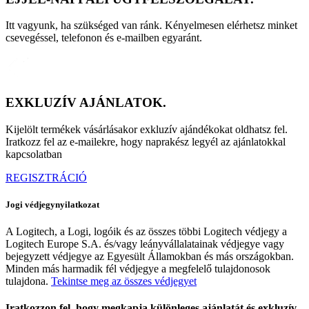
Itt vagyunk, ha szükséged van ránk. Kényelmesen elérhetsz minket
csevegéssel, telefonon és e-mailben egyaránt.
EXKLUZÍV AJÁNLATOK.
Kijelölt termékek vásárlásakor exkluzív ajándékokat oldhatsz fel.
Iratkozz fel az e-mailekre, hogy naprakész legyél az ajánlatokkal
kapcsolatban
REGISZTRÁCIÓ
Jogi védjegynyilatkozat
A Logitech, a Logi, logóik és az összes többi Logitech védjegy a
Logitech Europe S.A. és/vagy leányvállalatainak védjegye vagy
bejegyzett védjegye az Egyesült Államokban és más országokban.
Minden más harmadik fél védjegye a megfelelő tulajdonosok
tulajdona.
Tekintse meg az összes védjegyet
Iratkozzon fel, hogy megkapja különleges ajánlatát és exkluzív