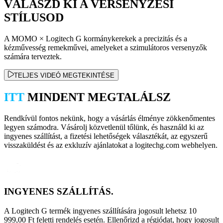
VÁLASZD KI A VERSENYZÉSI
STÍLUSOD
A MOMO × Logitech G kormánykerekek a precizitás és a
kézművesség remekművei, amelyeket a szimulátoros versenyzők
számára terveztek.
TELJES VIDEÓ MEGTEKINTÉSE
ITT
MINDENT MEGTALÁLSZ
Rendkívül fontos nekünk, hogy a vásárlás élménye zökkenőmentes
legyen számodra. Vásárolj közvetlenül tőlünk, és használd ki az
ingyenes szállítást, a fizetési lehetőségek választékát, az egyszerű
visszaküldést és az exkluzív ajánlatokat a logitechg.com webhelyen.
INGYENES SZÁLLÍTÁS.
A Logitech G termék ingyenes szállítására jogosult lehetsz 10
999,00 Ft feletti rendelés esetén. Ellenőrizd a régiódat, hogy jogosult