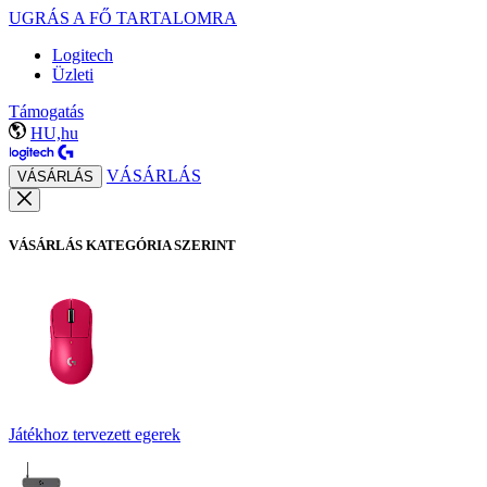
UGRÁS A FŐ TARTALOMRA
Logitech
Üzleti
Támogatás
HU,hu
VÁSÁRLÁS
VÁSÁRLÁS
VÁSÁRLÁS KATEGÓRIA SZERINT
Játékhoz tervezett egerek