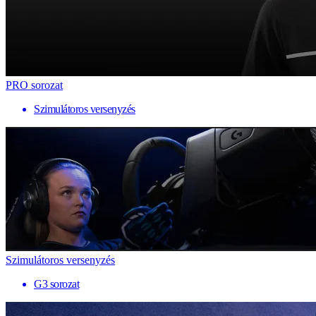
PRO sorozat
Szimulátoros versenyzés
Szimulátoros versenyzés
G3 sorozat