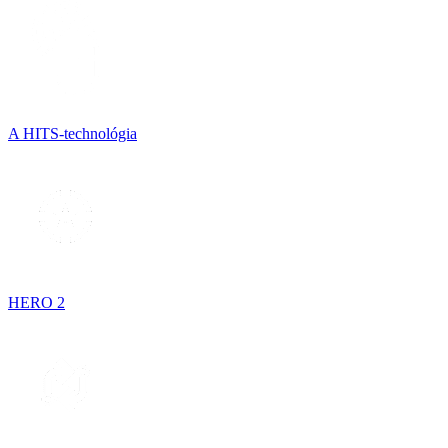
A HITS-technológia
HERO 2