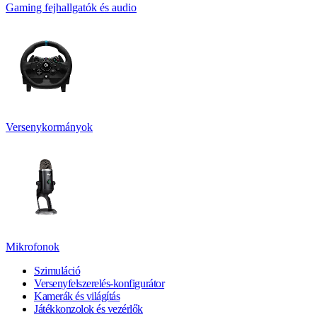
Gaming fejhallgatók és audio
Versenykormányok
Mikrofonok
Szimuláció
Versenyfelszerelés-konfigurátor
Kamerák és világítás
Játékkonzolok és vezérlők