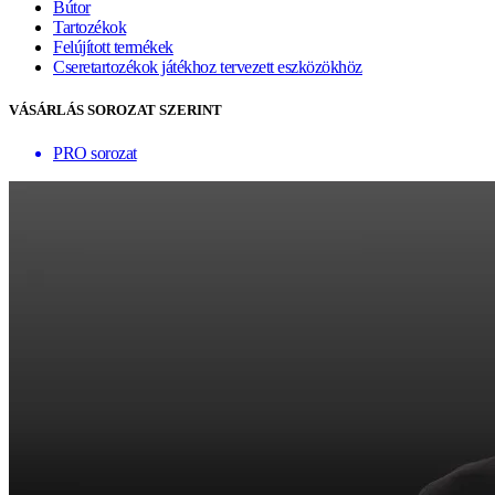
Bútor
Tartozékok
Felújított termékek
Cseretartozékok játékhoz tervezett eszközökhöz
VÁSÁRLÁS SOROZAT SZERINT
PRO sorozat