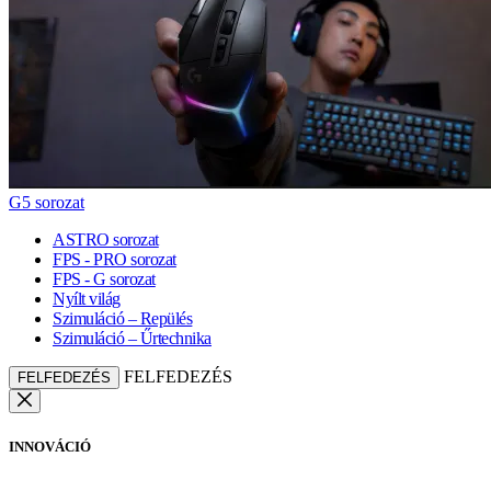
G5 sorozat
ASTRO sorozat
FPS - PRO sorozat
FPS - G sorozat
Nyílt világ
Szimuláció – Repülés
Szimuláció – Űrtechnika
FELFEDEZÉS
FELFEDEZÉS
INNOVÁCIÓ