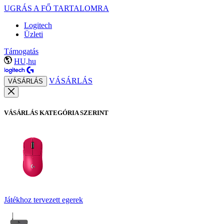
UGRÁS A FŐ TARTALOMRA
Logitech
Üzleti
Támogatás
HU,hu
VÁSÁRLÁS
VÁSÁRLÁS
VÁSÁRLÁS KATEGÓRIA SZERINT
Játékhoz tervezett egerek