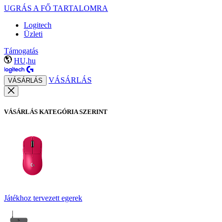
UGRÁS A FŐ TARTALOMRA
Logitech
Üzleti
Támogatás
HU,hu
VÁSÁRLÁS
VÁSÁRLÁS
VÁSÁRLÁS KATEGÓRIA SZERINT
Játékhoz tervezett egerek