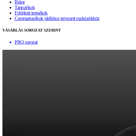
Bútor
Tartozékok
Felújított termékek
Cseretartozékok játékhoz tervezett eszközökhöz
VÁSÁRLÁS SOROZAT SZERINT
PRO sorozat