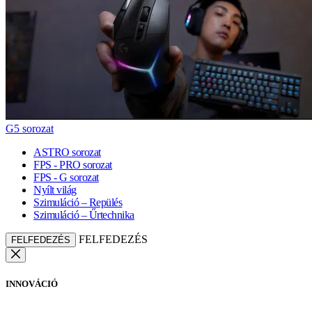
G5 sorozat
ASTRO sorozat
FPS - PRO sorozat
FPS - G sorozat
Nyílt világ
Szimuláció – Repülés
Szimuláció – Űrtechnika
FELFEDEZÉS
FELFEDEZÉS
INNOVÁCIÓ