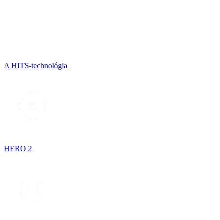
A HITS-technológia
HERO 2