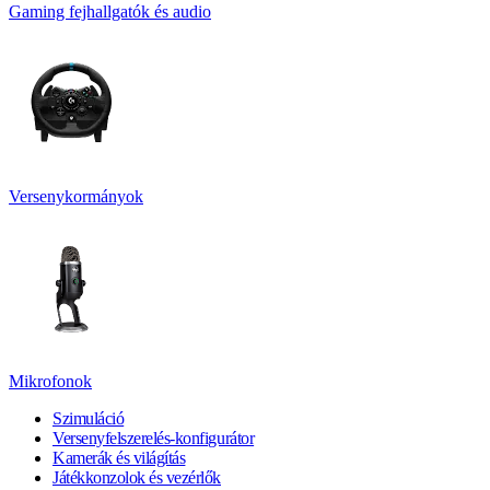
Gaming fejhallgatók és audio
Versenykormányok
Mikrofonok
Szimuláció
Versenyfelszerelés-konfigurátor
Kamerák és világítás
Játékkonzolok és vezérlők