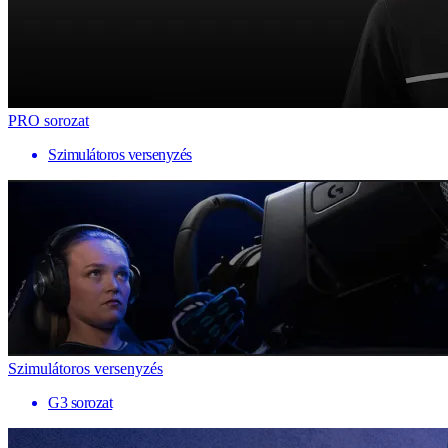
PRO sorozat
Szimulátoros versenyzés
Szimulátoros versenyzés
G3 sorozat