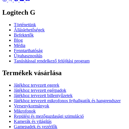
Logitech G
Történetünk
Álláslehetőségek
Befektetők
Blog
Média
Fenntarthatóság
Újrahasznosítás
Tanúsítással rendelkező felújítási program
Termékek vásárlása
Játékhoz tervezett egerek
Játékhoz tervezett egérpadok
Játékhoz tervezett billentyűzetek
Játékhoz tervezett mikrofonos fejhallgatók és hangrendszer
Versenykormányok
Mikrofonok
Repülési és mezőgazdasági szimuláció
Kamerák és világítás
Gamepadek és vezérlők