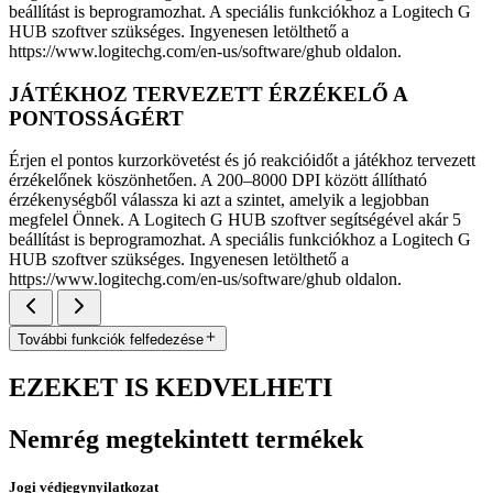
beállítást is beprogramozhat. A speciális funkciókhoz a Logitech G
HUB szoftver szükséges. Ingyenesen letölthető a
https://www.logitechg.com/en-us/software/ghub oldalon.
JÁTÉKHOZ TERVEZETT ÉRZÉKELŐ A
PONTOSSÁGÉRT
Érjen el pontos kurzorkövetést és jó reakcióidőt a játékhoz tervezett
érzékelőnek köszönhetően. A 200–8000 DPI között állítható
érzékenységből válassza ki azt a szintet, amelyik a legjobban
megfelel Önnek. A Logitech G HUB szoftver segítségével akár 5
beállítást is beprogramozhat. A speciális funkciókhoz a Logitech G
HUB szoftver szükséges. Ingyenesen letölthető a
https://www.logitechg.com/en-us/software/ghub oldalon.
További funkciók felfedezése
EZEKET IS KEDVELHETI
Nemrég megtekintett termékek
Jogi védjegynyilatkozat