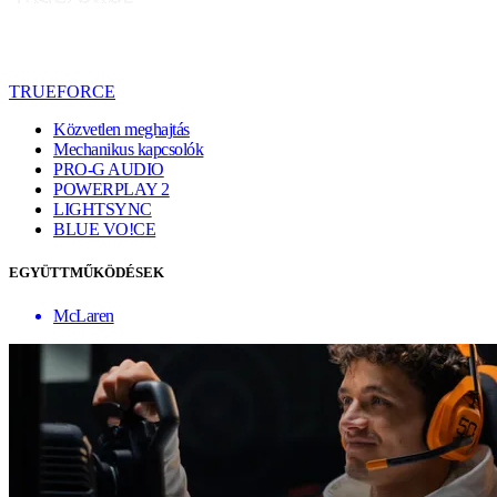
TRUEFORCE
Közvetlen meghajtás
Mechanikus kapcsolók
PRO-G AUDIO
POWERPLAY 2
LIGHTSYNC
BLUE VO!CE
EGYÜTTMŰKÖDÉSEK
McLaren