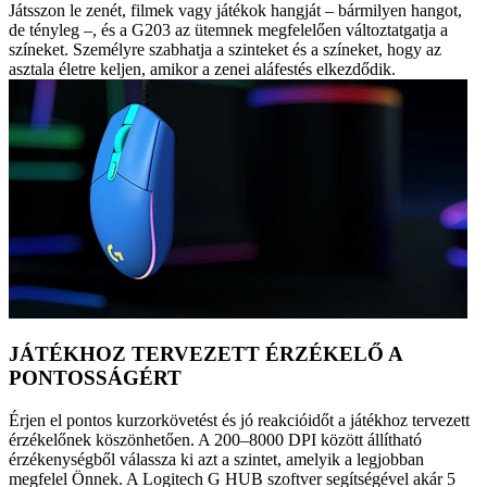
Játsszon le zenét, filmek vagy játékok hangját – bármilyen hangot,
de tényleg –, és a G203 az ütemnek megfelelően változtatgatja a
színeket. Személyre szabhatja a szinteket és a színeket, hogy az
asztala életre keljen, amikor a zenei aláfestés elkezdődik.
JÁTÉKHOZ TERVEZETT ÉRZÉKELŐ A
PONTOSSÁGÉRT
Érjen el pontos kurzorkövetést és jó reakcióidőt a játékhoz tervezett
érzékelőnek köszönhetően. A 200–8000 DPI között állítható
érzékenységből válassza ki azt a szintet, amelyik a legjobban
megfelel Önnek. A Logitech G HUB szoftver segítségével akár 5