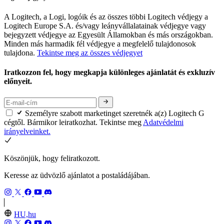
A Logitech, a Logi, logóik és az összes többi Logitech védjegy a
Logitech Europe S.A. és/vagy leányvállalatainak védjegye vagy
bejegyzett védjegye az Egyesült Államokban és más országokban.
Minden más harmadik fél védjegye a megfelelő tulajdonosok
tulajdona.
Tekintse meg az összes védjegyet
Iratkozzon fel, hogy megkapja különleges ajánlatát és exkluzív
előnyeit.
Személyre szabott marketinget szeretnék a(z) Logitech G
cégtől. Bármikor leiratkozhat. Tekintse meg
Adatvédelmi
irányelveinket.
Köszönjük, hogy feliratkozott.
Keresse az üdvözlő ajánlatot a postaládájában.
HU,hu