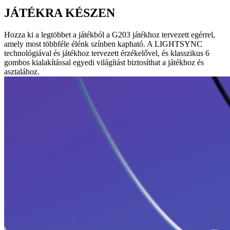
JÁTÉKRA KÉSZEN
Hozza ki a legtöbbet a játékból a G203 játékhoz tervezett egérrel,
amely most többféle élénk színben kapható. A LIGHTSYNC
technológiával és játékhoz tervezett érzékelővel, és klasszikus 6
gombos kialakítással egyedi világítást biztosíthat a játékhoz és
asztalához.