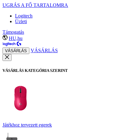
UGRÁS A FŐ TARTALOMRA
Logitech
Üzleti
Támogatás
HU,hu
VÁSÁRLÁS
VÁSÁRLÁS
VÁSÁRLÁS KATEGÓRIA SZERINT
Játékhoz tervezett egerek