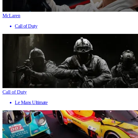
McLaren
Call of Duty
Call of Duty
Le Mans Ultimate