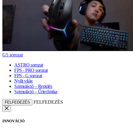
G5 sorozat
ASTRO sorozat
FPS - PRO sorozat
FPS - G sorozat
Nyílt világ
Szimuláció – Repülés
Szimuláció – Űrtechnika
FELFEDEZÉS
FELFEDEZÉS
INNOVÁCIÓ