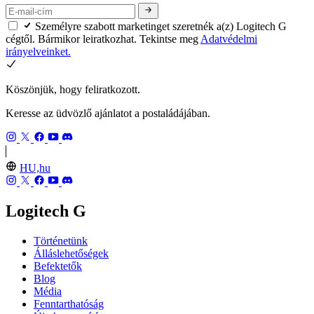
Személyre szabott marketinget szeretnék a(z) Logitech G
cégtől. Bármikor leiratkozhat. Tekintse meg
Adatvédelmi
irányelveinket.
Köszönjük, hogy feliratkozott.
Keresse az üdvözlő ajánlatot a postaládájában.
HU,hu
Logitech G
Történetünk
Álláslehetőségek
Befektetők
Blog
Média
Fenntarthatóság