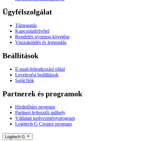
Ügyfélszolgálat
Támogatás
Kapcsolatfelvétel
Rendelés nyomon követése
Visszaküldés és lemondás
Beállítások
E-mail-feliratkozási oldal
Levelezési beállítások
Saját fiók
Partnerek és programok
Hirdetőtárs program
Partneri fejlesztői műhely
Vállalati kedvezményprogram
Logitech G Creator program
Logitech G