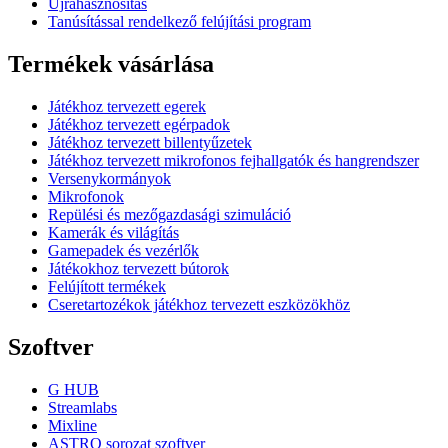
Újrahasznosítás
Tanúsítással rendelkező felújítási program
Termékek vásárlása
Játékhoz tervezett egerek
Játékhoz tervezett egérpadok
Játékhoz tervezett billentyűzetek
Játékhoz tervezett mikrofonos fejhallgatók és hangrendszer
Versenykormányok
Mikrofonok
Repülési és mezőgazdasági szimuláció
Kamerák és világítás
Gamepadek és vezérlők
Játékokhoz tervezett bútorok
Felújított termékek
Cseretartozékok játékhoz tervezett eszközökhöz
Szoftver
G HUB
Streamlabs
Mixline
ASTRO sorozat szoftver