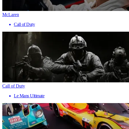
McLaren
Call of Duty
Call of Duty
Le Mans Ultimate