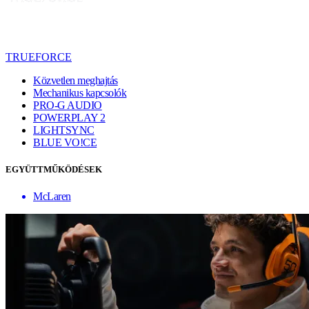
TRUEFORCE
Közvetlen meghajtás
Mechanikus kapcsolók
PRO-G AUDIO
POWERPLAY 2
LIGHTSYNC
BLUE VO!CE
EGYÜTTMŰKÖDÉSEK
McLaren