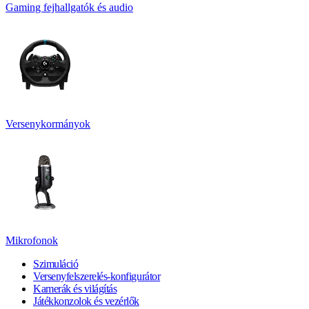
Gaming fejhallgatók és audio
Versenykormányok
Mikrofonok
Szimuláció
Versenyfelszerelés-konfigurátor
Kamerák és világítás
Játékkonzolok és vezérlők