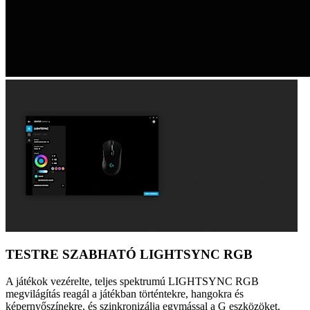
TESTRE SZABHATÓ LIGHTSYNC RGB
A játékok vezérelte, teljes spektrumú LIGHTSYNC RGB
megvilágítás reagál a játékban történtekre, hangokra és
képernyőszínekre, és szinkronizálja egymással a G eszközöket.