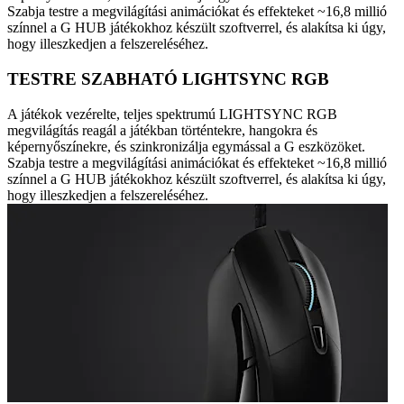
Szabja testre a megvilágítási animációkat és effekteket ~16,8 millió
színnel a G HUB játékokhoz készült szoftverrel, és alakítsa ki úgy,
hogy illeszkedjen a felszereléséhez.
TESTRE SZABHATÓ LIGHTSYNC RGB
A játékok vezérelte, teljes spektrumú LIGHTSYNC RGB
megvilágítás reagál a játékban történtekre, hangokra és
képernyőszínekre, és szinkronizálja egymással a G eszközöket.
Szabja testre a megvilágítási animációkat és effekteket ~16,8 millió
színnel a G HUB játékokhoz készült szoftverrel, és alakítsa ki úgy,
hogy illeszkedjen a felszereléséhez.