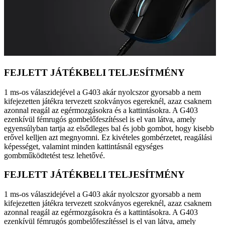
FEJLETT JÁTÉKBELI TELJESÍTMÉNY
1 ms-os válaszidejével a G403 akár nyolcszor gyorsabb a nem
kifejezetten játékra tervezett szokványos egereknél, azaz csaknem
azonnal reagál az egérmozgásokra és a kattintásokra. A G403
ezenkívül fémrugós gombelőfeszítéssel is el van látva, amely
egyensúlyban tartja az elsődleges bal és jobb gombot, hogy kisebb
erővel kelljen azt megnyomni. Ez kivételes gombérzetet, reagálási
képességet, valamint minden kattintásnál egységes
gombműködtetést tesz lehetővé.
FEJLETT JÁTÉKBELI TELJESÍTMÉNY
1 ms-os válaszidejével a G403 akár nyolcszor gyorsabb a nem
kifejezetten játékra tervezett szokványos egereknél, azaz csaknem
azonnal reagál az egérmozgásokra és a kattintásokra. A G403
ezenkívül fémrugós gombelőfeszítéssel is el van látva, amely