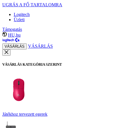
UGRÁS A FŐ TARTALOMRA
Logitech
Üzleti
Támogatás
HU,hu
VÁSÁRLÁS
VÁSÁRLÁS
VÁSÁRLÁS KATEGÓRIA SZERINT
Játékhoz tervezett egerek