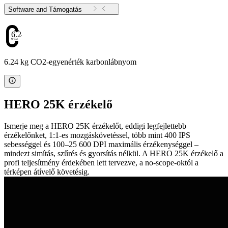
Software and Támogatás
6.24
6.24 kg CO2-egyenérték karbonlábnyom
HERO 25K érzékelő
Ismerje meg a HERO 25K érzékelőt, eddigi legfejlettebb
érzékelőnket, 1:1-es mozgáskövetéssel, több mint 400 IPS
sebességgel és 100–25 600 DPI maximális érzékenységgel –
mindezt simítás, szűrés és gyorsítás nélkül. A HERO 25K érzékelő a
profi teljesítmény érdekében lett tervezve, a no-scope-októl a
térképen átívelő követésig.