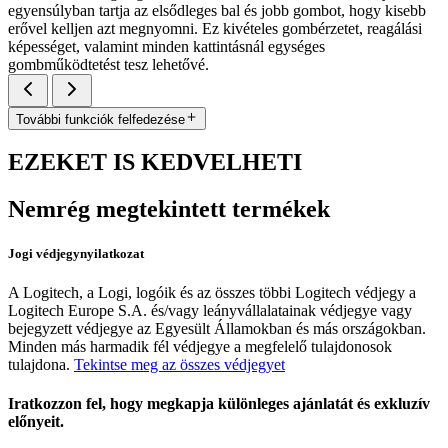
egyensúlyban tartja az elsődleges bal és jobb gombot, hogy kisebb
erővel kelljen azt megnyomni. Ez kivételes gombérzetet, reagálási
képességet, valamint minden kattintásnál egységes
gombműködtetést tesz lehetővé.
További funkciók felfedezése
EZEKET IS KEDVELHETI
Nemrég megtekintett termékek
Jogi védjegynyilatkozat
A Logitech, a Logi, logóik és az összes többi Logitech védjegy a
Logitech Europe S.A. és/vagy leányvállalatainak védjegye vagy
bejegyzett védjegye az Egyesült Államokban és más országokban.
Minden más harmadik fél védjegye a megfelelő tulajdonosok
tulajdona.
Tekintse meg az összes védjegyet
Iratkozzon fel, hogy megkapja különleges ajánlatát és exkluzív
előnyeit.