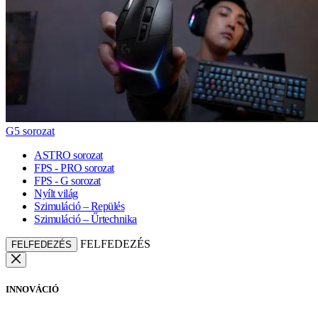
G5 sorozat
ASTRO sorozat
FPS - PRO sorozat
FPS - G sorozat
Nyílt világ
Szimuláció – Repülés
Szimuláció – Űrtechnika
FELFEDEZÉS
FELFEDEZÉS
INNOVÁCIÓ