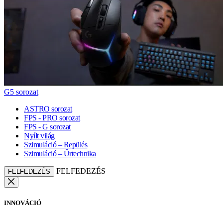
G5 sorozat
ASTRO sorozat
FPS - PRO sorozat
FPS - G sorozat
Nyílt világ
Szimuláció – Repülés
Szimuláció – Űrtechnika
FELFEDEZÉS
FELFEDEZÉS
INNOVÁCIÓ