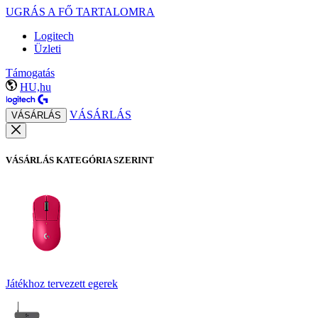
UGRÁS A FŐ TARTALOMRA
Logitech
Üzleti
Támogatás
HU,hu
VÁSÁRLÁS
VÁSÁRLÁS
VÁSÁRLÁS KATEGÓRIA SZERINT
Játékhoz tervezett egerek