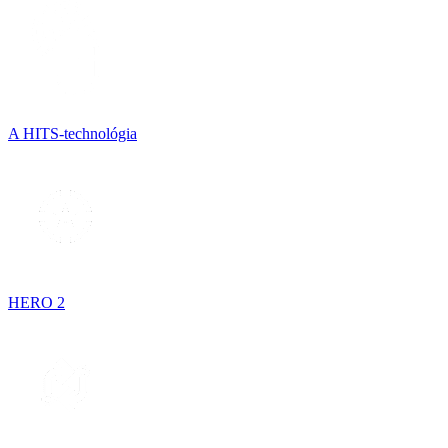
A HITS-technológia
HERO 2