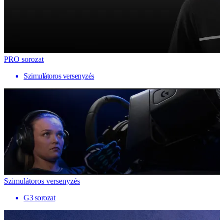
PRO sorozat
Szimulátoros versenyzés
Szimulátoros versenyzés
G3 sorozat