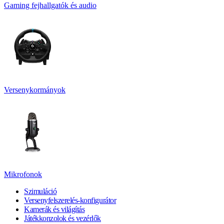
Gaming fejhallgatók és audio
Versenykormányok
Mikrofonok
Szimuláció
Versenyfelszerelés-konfigurátor
Kamerák és világítás
Játékkonzolok és vezérlők