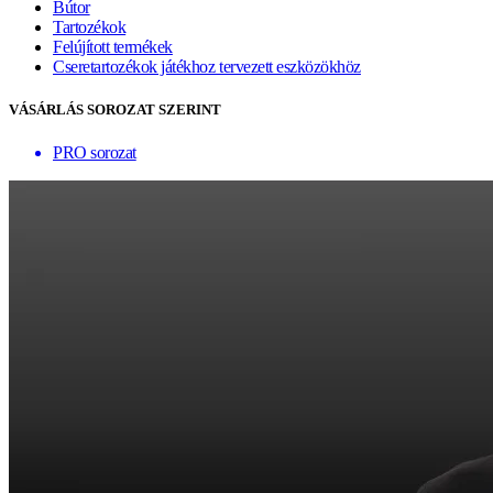
Bútor
Tartozékok
Felújított termékek
Cseretartozékok játékhoz tervezett eszközökhöz
VÁSÁRLÁS SOROZAT SZERINT
PRO sorozat