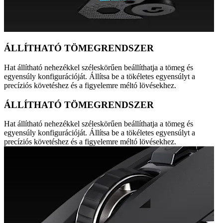
ÁLLÍTHATÓ TÖMEGRENDSZER
Hat állítható nehezékkel széleskörűen beállíthatja a tömeg és
egyensúly konfigurációját. Állítsa be a tökéletes egyensúlyt a
precíziós követéshez és a figyelemre méltó lövésekhez.
ÁLLÍTHATÓ TÖMEGRENDSZER
Hat állítható nehezékkel széleskörűen beállíthatja a tömeg és
egyensúly konfigurációját. Állítsa be a tökéletes egyensúlyt a
precíziós követéshez és a figyelemre méltó lövésekhez.