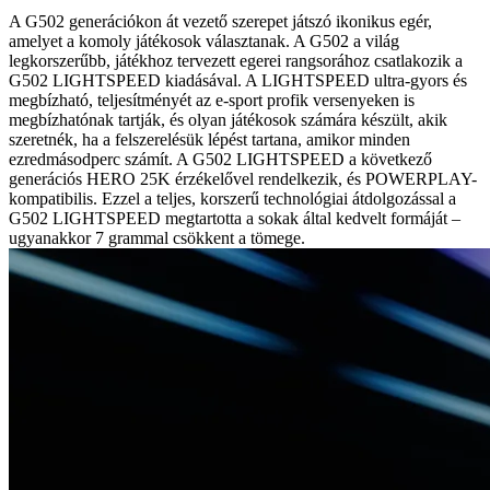
A G502 generációkon át vezető szerepet játszó ikonikus egér,
amelyet a komoly játékosok választanak. A G502 a világ
legkorszerűbb, játékhoz tervezett egerei rangsorához csatlakozik a
G502 LIGHTSPEED kiadásával. A LIGHTSPEED ultra-gyors és
megbízható, teljesítményét az e-sport profik versenyeken is
megbízhatónak tartják, és olyan játékosok számára készült, akik
szeretnék, ha a felszerelésük lépést tartana, amikor minden
ezredmásodperc számít. A G502 LIGHTSPEED a következő
generációs HERO 25K érzékelővel rendelkezik, és POWERPLAY-
kompatibilis. Ezzel a teljes, korszerű technológiai átdolgozással a
G502 LIGHTSPEED megtartotta a sokak által kedvelt formáját –
ugyanakkor 7 grammal csökkent a tömege.