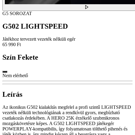
G5 SOROZAT
G502 LIGHTSPEED
Játékhoz tervezett vezeték nélküli egér
65 990 Ft
Szín
Fekete
Nem elérhető
Leírás
Az ikonikus G502 kialakítás megfelel a profi szintű LIGHTSPEED
vezeték nélküli technológiának a rendkívül gyors, megbízható
csatlakozás érdekében. A HERO 25K érzékelő szubmikronos
mozgáskövetésre képes. A G502 LIGHTSPEED játékegér
POWERPLAY-kompatibilis, így folyamatosan tölthető pihenés és
játék közben is, így mindig készen áll a beugrásra vagy a