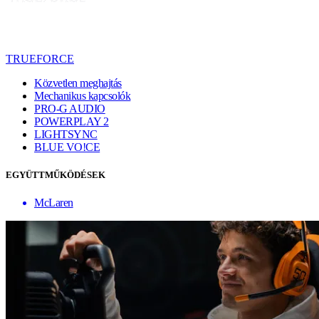
TRUEFORCE
Közvetlen meghajtás
Mechanikus kapcsolók
PRO-G AUDIO
POWERPLAY 2
LIGHTSYNC
BLUE VO!CE
EGYÜTTMŰKÖDÉSEK
McLaren