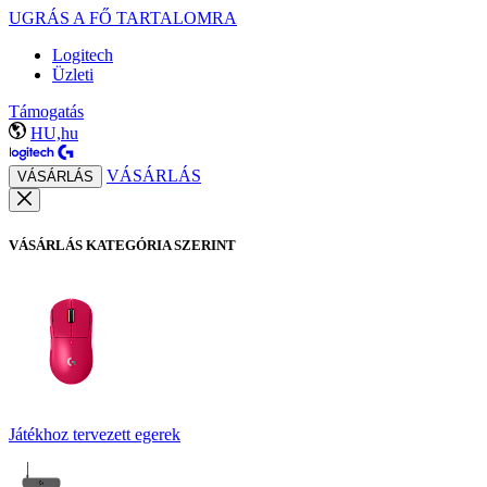
UGRÁS A FŐ TARTALOMRA
Logitech
Üzleti
Támogatás
HU,hu
VÁSÁRLÁS
VÁSÁRLÁS
VÁSÁRLÁS KATEGÓRIA SZERINT
Játékhoz tervezett egerek