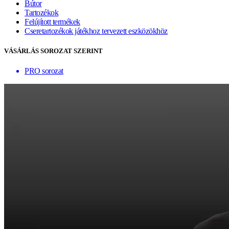
Bútor
Tartozékok
Felújított termékek
Cseretartozékok játékhoz tervezett eszközökhöz
VÁSÁRLÁS SOROZAT SZERINT
PRO sorozat