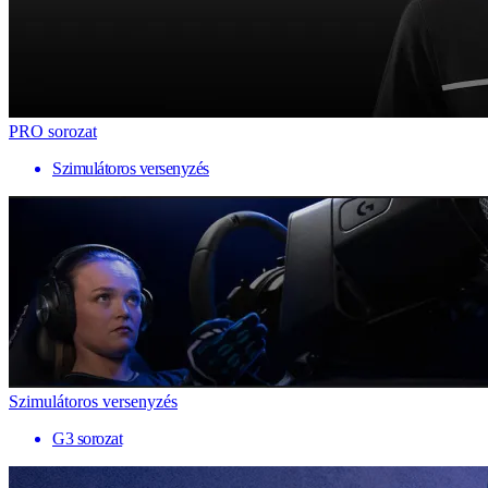
PRO sorozat
Szimulátoros versenyzés
Szimulátoros versenyzés
G3 sorozat