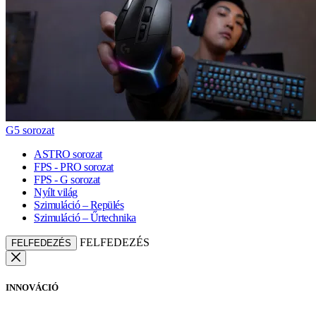
G5 sorozat
ASTRO sorozat
FPS - PRO sorozat
FPS - G sorozat
Nyílt világ
Szimuláció – Repülés
Szimuláció – Űrtechnika
FELFEDEZÉS
FELFEDEZÉS
INNOVÁCIÓ