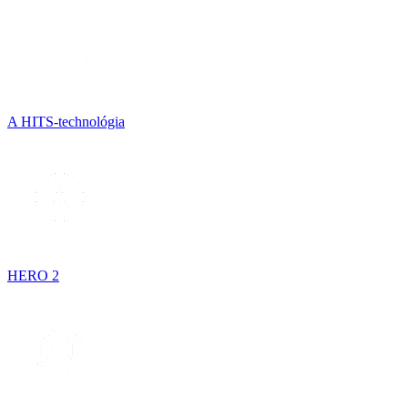
A HITS-technológia
HERO 2