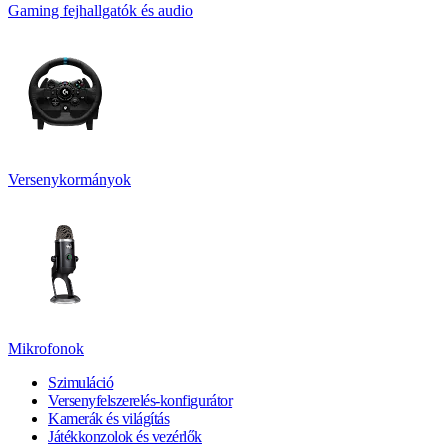
Gaming fejhallgatók és audio
Versenykormányok
Mikrofonok
Szimuláció
Versenyfelszerelés-konfigurátor
Kamerák és világítás
Játékkonzolok és vezérlők