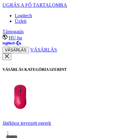
UGRÁS A FŐ TARTALOMRA
Logitech
Üzleti
Támogatás
HU,hu
VÁSÁRLÁS
VÁSÁRLÁS
VÁSÁRLÁS KATEGÓRIA SZERINT
Játékhoz tervezett egerek