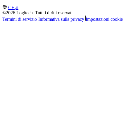
CH,it
©2026 Logitech. Tutti i diritti riservati
Termini di servizio
Informativa sulla privacy
Impostazioni cookie
Mappa del sito
Logitech