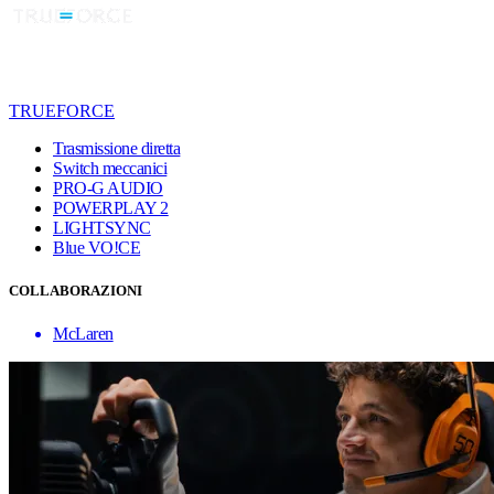
TRUEFORCE
Trasmissione diretta
Switch meccanici
PRO-G AUDIO
POWERPLAY 2
LIGHTSYNC
Blue VO!CE
COLLABORAZIONI
McLaren