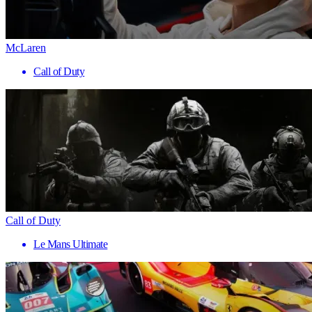
McLaren
Call of Duty
Call of Duty
Le Mans Ultimate