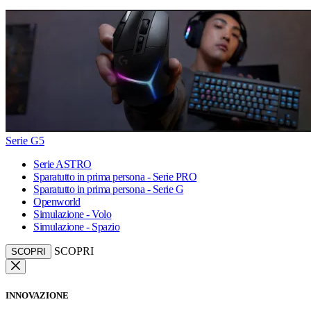
Serie G5
Serie ASTRO
Sparatutto in prima persona - Serie PRO
Sparatutto in prima persona - Serie G
Openworld
Simulazione - Volo
Simulazione - Spazio
SCOPRI
SCOPRI
INNOVAZIONE