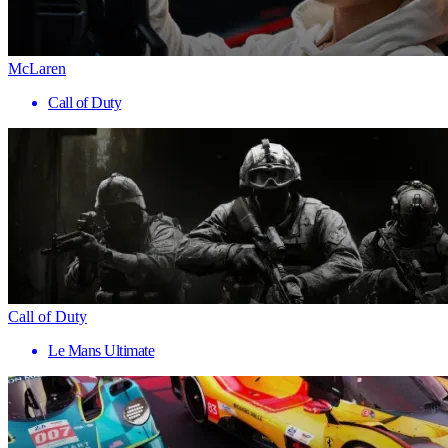
McLaren
Call of Duty
Call of Duty
Le Mans Ultimate