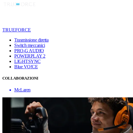
TRUEFORCE
Trasmissione diretta
Switch meccanici
PRO-G AUDIO
POWERPLAY 2
LIGHTSYNC
Blue VO!CE
COLLABORAZIONI
McLaren