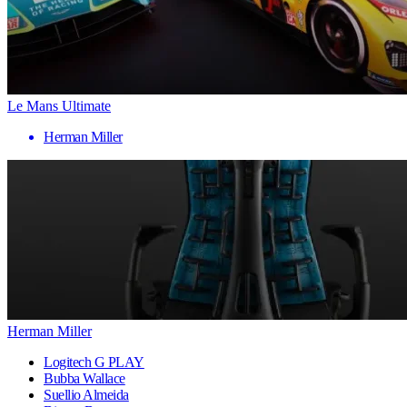
Le Mans Ultimate
Herman Miller
Herman Miller
Logitech G PLAY
Bubba Wallace
Suellio Almeida