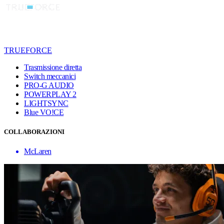
TRUEFORCE
Trasmissione diretta
Switch meccanici
PRO-G AUDIO
POWERPLAY 2
LIGHTSYNC
Blue VO!CE
COLLABORAZIONI
McLaren