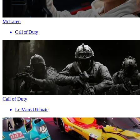
McLaren
Call of Duty
Call of Duty
Le Mans Ultimate