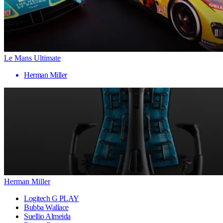
Le Mans Ultimate
Herman Miller
Herman Miller
Logitech G PLAY
Bubba Wallace
Suellio Almeida