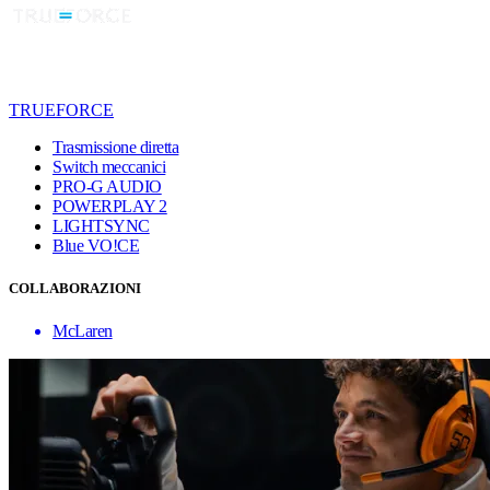
TRUEFORCE
Trasmissione diretta
Switch meccanici
PRO-G AUDIO
POWERPLAY 2
LIGHTSYNC
Blue VO!CE
COLLABORAZIONI
McLaren