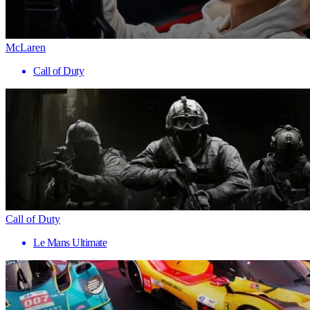
McLaren
Call of Duty
Call of Duty
Le Mans Ultimate