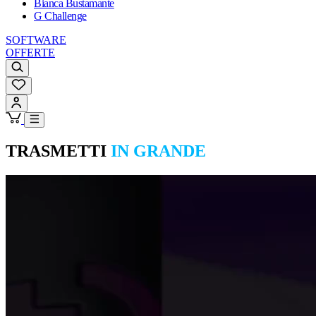
Bianca Bustamante
G Challenge
SOFTWARE
OFFERTE
TRASMETTI
IN GRANDE