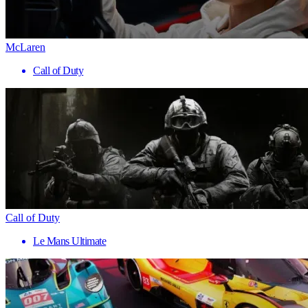
McLaren
Call of Duty
Call of Duty
Le Mans Ultimate