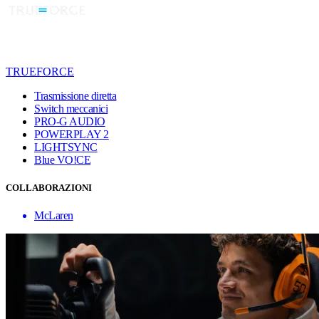
TRUEFORCE
Trasmissione diretta
Switch meccanici
PRO-G AUDIO
POWERPLAY 2
LIGHTSYNC
Blue VO!CE
COLLABORAZIONI
McLaren