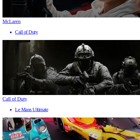
McLaren
Call of Duty
Call of Duty
Le Mans Ultimate