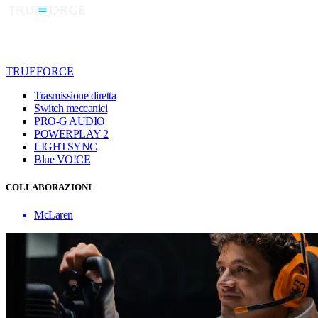
TRUEFORCE
Trasmissione diretta
Switch meccanici
PRO-G AUDIO
POWERPLAY 2
LIGHTSYNC
Blue VO!CE
COLLABORAZIONI
McLaren