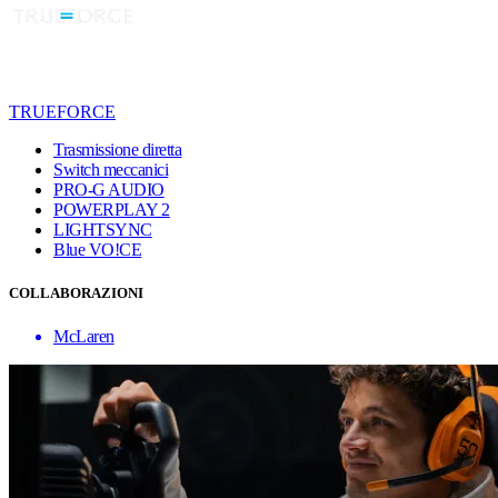
TRUEFORCE
Trasmissione diretta
Switch meccanici
PRO-G AUDIO
POWERPLAY 2
LIGHTSYNC
Blue VO!CE
COLLABORAZIONI
McLaren