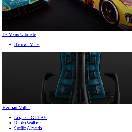
Le Mans Ultimate
Herman Miller
Herman Miller
Logitech G PLAY
Bubba Wallace
Suellio Almeida