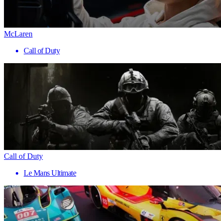
McLaren
Call of Duty
Call of Duty
Le Mans Ultimate