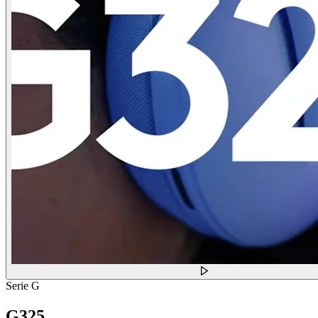
Serie G
G325