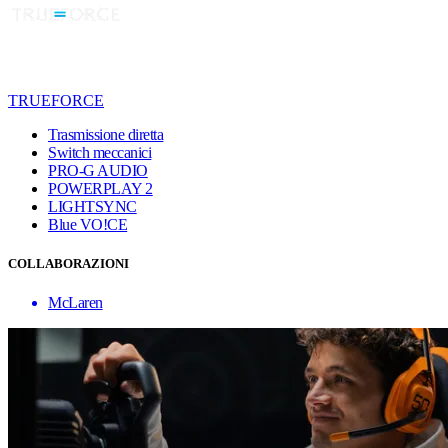
TRUEFORCE
Trasmissione diretta
Switch meccanici
PRO-G AUDIO
POWERPLAY 2
LIGHTSYNC
Blue VO!CE
COLLABORAZIONI
McLaren