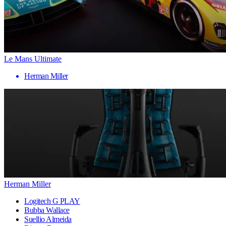
Le Mans Ultimate
Herman Miller
Herman Miller
Logitech G PLAY
Bubba Wallace
Suellio Almeida