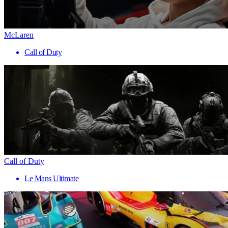
McLaren
Call of Duty
Call of Duty
Le Mans Ultimate