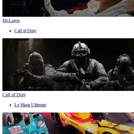
McLaren
Call of Duty
Call of Duty
Le Mans Ultimate