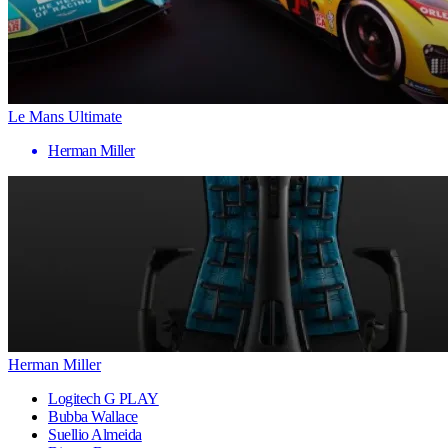
Le Mans Ultimate
Herman Miller
Herman Miller
Logitech G PLAY
Bubba Wallace
Suellio Almeida