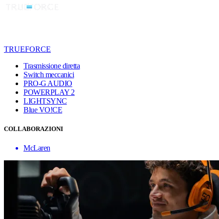
TRUEFORCE
Trasmissione diretta
Switch meccanici
PRO-G AUDIO
POWERPLAY 2
LIGHTSYNC
Blue VO!CE
COLLABORAZIONI
McLaren