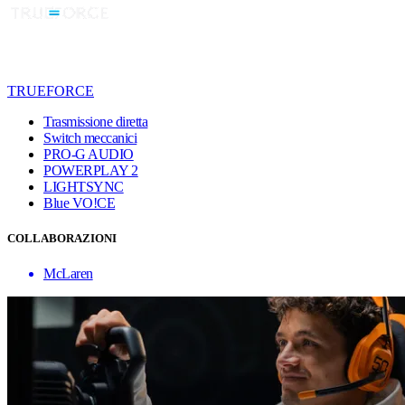
TRUEFORCE
Trasmissione diretta
Switch meccanici
PRO-G AUDIO
POWERPLAY 2
LIGHTSYNC
Blue VO!CE
COLLABORAZIONI
McLaren