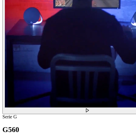
Serie G
G560