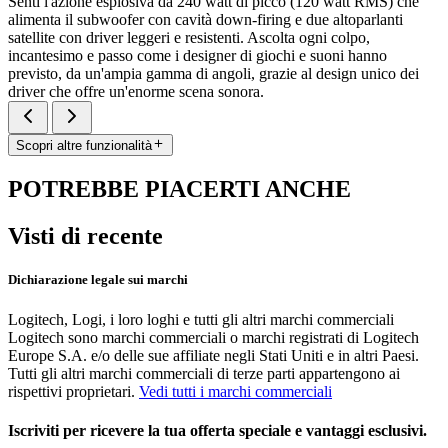
Senti l'azione esplosiva da 240 watt di picco (120 watt RMS) che
alimenta il subwoofer con cavità down-firing e due altoparlanti
satellite con driver leggeri e resistenti. Ascolta ogni colpo,
incantesimo e passo come i designer di giochi e suoni hanno
previsto, da un'ampia gamma di angoli, grazie al design unico dei
driver che offre un'enorme scena sonora.
Scopri altre funzionalità
POTREBBE PIACERTI ANCHE
Visti di recente
Dichiarazione legale sui marchi
Logitech, Logi, i loro loghi e tutti gli altri marchi commerciali
Logitech sono marchi commerciali o marchi registrati di Logitech
Europe S.A. e/o delle sue affiliate negli Stati Uniti e in altri Paesi.
Tutti gli altri marchi commerciali di terze parti appartengono ai
rispettivi proprietari.
Vedi tutti i marchi commerciali
Iscriviti per ricevere la tua offerta speciale e vantaggi esclusivi.