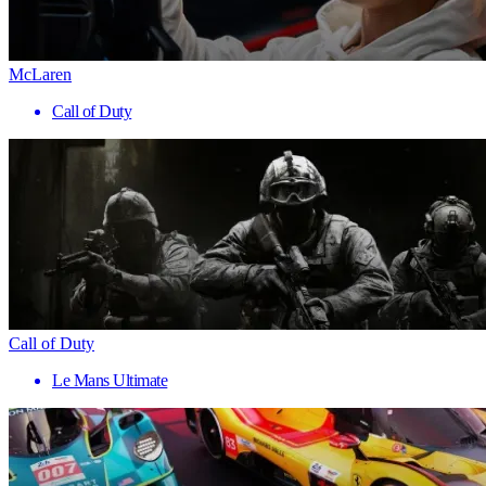
McLaren
Call of Duty
Call of Duty
Le Mans Ultimate