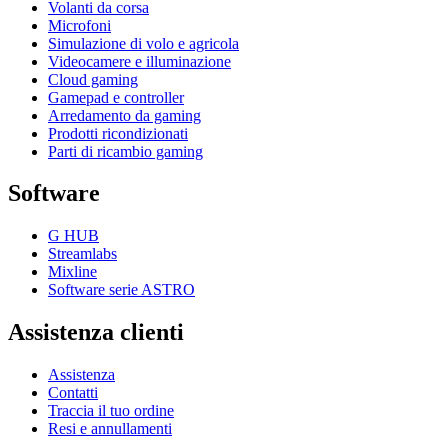
Volanti da corsa
Microfoni
Simulazione di volo e agricola
Videocamere e illuminazione
Cloud gaming
Gamepad e controller
Arredamento da gaming
Prodotti ricondizionati
Parti di ricambio gaming
Software
G HUB
Streamlabs
Mixline
Software serie ASTRO
Assistenza clienti
Assistenza
Contatti
Traccia il tuo ordine
Resi e annullamenti