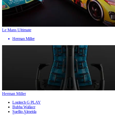
Le Mans Ultimate
Herman Miller
Herman Miller
Logitech G PLAY
Bubba Wallace
Suellio Almeida