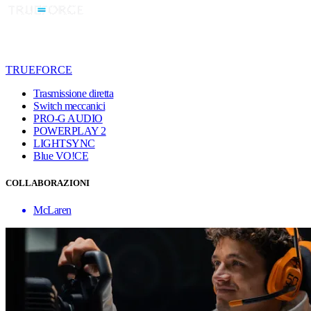
TRUEFORCE
Trasmissione diretta
Switch meccanici
PRO-G AUDIO
POWERPLAY 2
LIGHTSYNC
Blue VO!CE
COLLABORAZIONI
McLaren