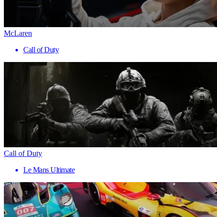
McLaren
Call of Duty
Call of Duty
Le Mans Ultimate