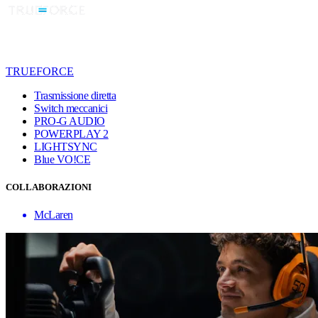
TRUEFORCE
Trasmissione diretta
Switch meccanici
PRO-G AUDIO
POWERPLAY 2
LIGHTSYNC
Blue VO!CE
COLLABORAZIONI
McLaren