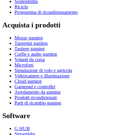
Sostenibilità
Riciclo
Programma di ricondizionamento
Acquista i prodotti
Mouse gaming
Tappetini gaming
Tastiere gaming
Cuffie e audio gaming
Volanti da corsa
Microfoni
Simulazione di volo e agricola
Videocamere e illuminazione
Cloud gaming
Gamepad e controller
Arredamento da gaming
Prodotti ricondizionati
Parti di ricambio gaming
Software
G HUB
Streamlabs