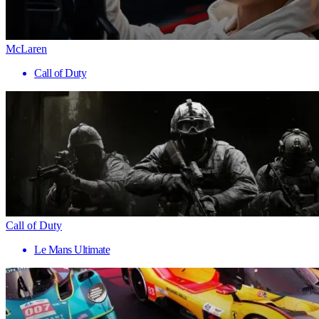
McLaren
Call of Duty
Call of Duty
Le Mans Ultimate