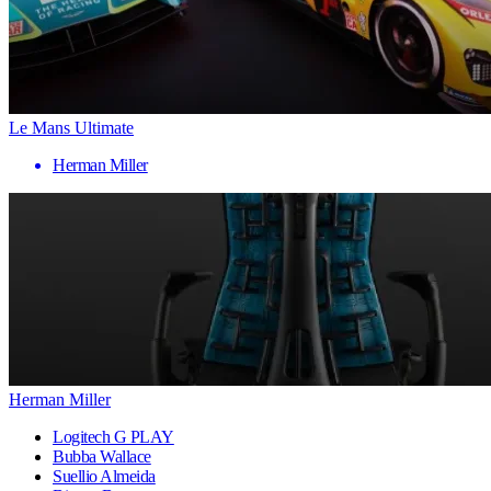
Le Mans Ultimate
Herman Miller
Herman Miller
Logitech G PLAY
Bubba Wallace
Suellio Almeida