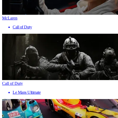
McLaren
Call of Duty
Call of Duty
Le Mans Ultimate