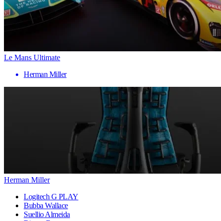
Le Mans Ultimate
Herman Miller
Herman Miller
Logitech G PLAY
Bubba Wallace
Suellio Almeida