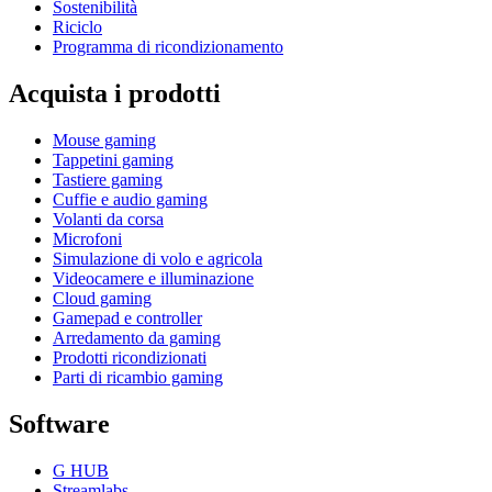
Sostenibilità
Riciclo
Programma di ricondizionamento
Acquista i prodotti
Mouse gaming
Tappetini gaming
Tastiere gaming
Cuffie e audio gaming
Volanti da corsa
Microfoni
Simulazione di volo e agricola
Videocamere e illuminazione
Cloud gaming
Gamepad e controller
Arredamento da gaming
Prodotti ricondizionati
Parti di ricambio gaming
Software
G HUB
Streamlabs