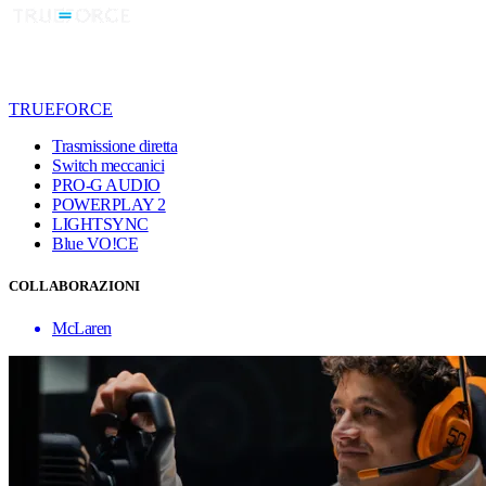
TRUEFORCE
Trasmissione diretta
Switch meccanici
PRO-G AUDIO
POWERPLAY 2
LIGHTSYNC
Blue VO!CE
COLLABORAZIONI
McLaren