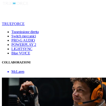
TRUEFORCE
Trasmissione diretta
Switch meccanici
PRO-G AUDIO
POWERPLAY 2
LIGHTSYNC
Blue VO!CE
COLLABORAZIONI
McLaren