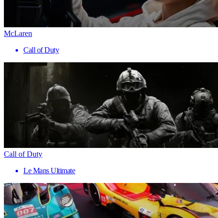
McLaren
Call of Duty
Call of Duty
Le Mans Ultimate