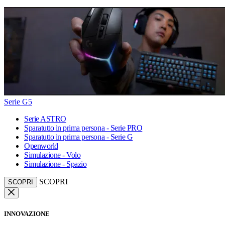
Serie G5
Serie ASTRO
Sparatutto in prima persona - Serie PRO
Sparatutto in prima persona - Serie G
Openworld
Simulazione - Volo
Simulazione - Spazio
SCOPRI
SCOPRI
INNOVAZIONE