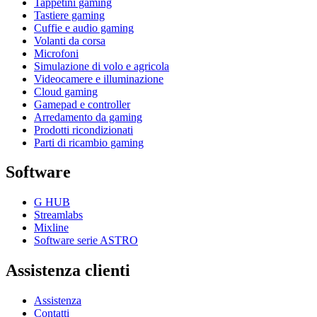
Tappetini gaming
Tastiere gaming
Cuffie e audio gaming
Volanti da corsa
Microfoni
Simulazione di volo e agricola
Videocamere e illuminazione
Cloud gaming
Gamepad e controller
Arredamento da gaming
Prodotti ricondizionati
Parti di ricambio gaming
Software
G HUB
Streamlabs
Mixline
Software serie ASTRO
Assistenza clienti
Assistenza
Contatti