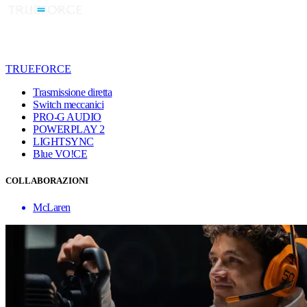
TRUEFORCE
Trasmissione diretta
Switch meccanici
PRO-G AUDIO
POWERPLAY 2
LIGHTSYNC
Blue VO!CE
COLLABORAZIONI
McLaren