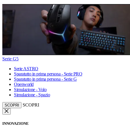
Serie G5
Serie ASTRO
Sparatutto in prima persona - Serie PRO
Sparatutto in prima persona - Serie G
Openworld
Simulazione - Volo
Simulazione - Spazio
SCOPRI
SCOPRI
INNOVAZIONE