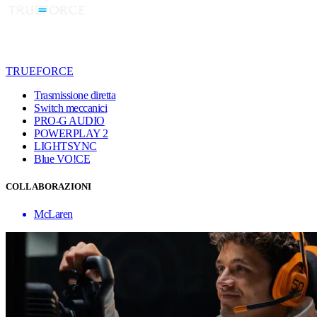
TRUEFORCE
Trasmissione diretta
Switch meccanici
PRO-G AUDIO
POWERPLAY 2
LIGHTSYNC
Blue VO!CE
COLLABORAZIONI
McLaren