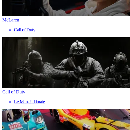
McLaren
Call of Duty
Call of Duty
Le Mans Ultimate