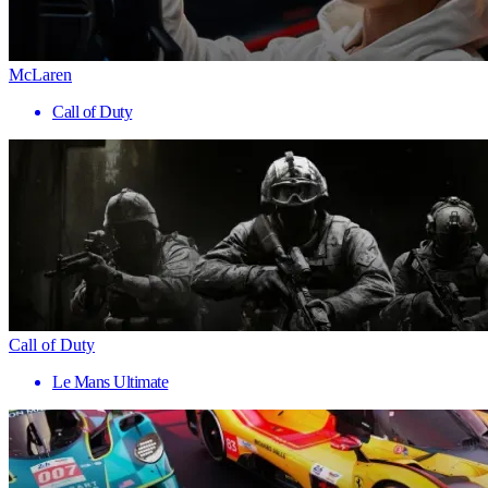
McLaren
Call of Duty
Call of Duty
Le Mans Ultimate