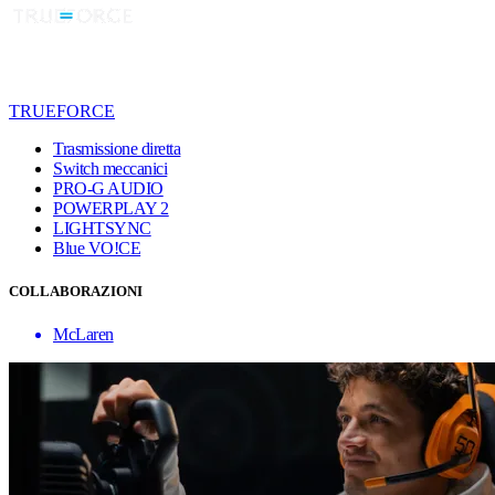
TRUEFORCE
Trasmissione diretta
Switch meccanici
PRO-G AUDIO
POWERPLAY 2
LIGHTSYNC
Blue VO!CE
COLLABORAZIONI
McLaren