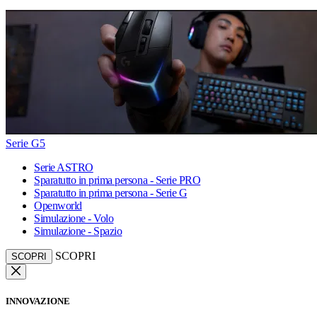
Serie G5
Serie ASTRO
Sparatutto in prima persona - Serie PRO
Sparatutto in prima persona - Serie G
Openworld
Simulazione - Volo
Simulazione - Spazio
SCOPRI
SCOPRI
INNOVAZIONE