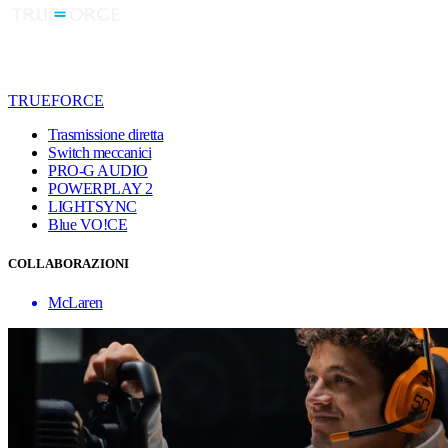
TRUEFORCE
Trasmissione diretta
Switch meccanici
PRO-G AUDIO
POWERPLAY 2
LIGHTSYNC
Blue VO!CE
COLLABORAZIONI
McLaren