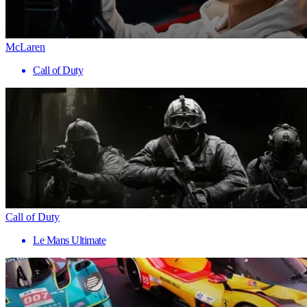
McLaren
Call of Duty
Call of Duty
Le Mans Ultimate