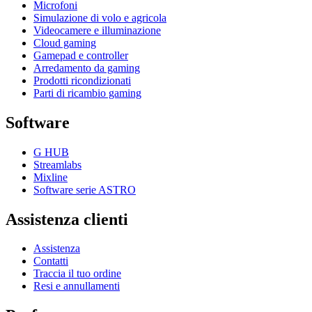
Microfoni
Simulazione di volo e agricola
Videocamere e illuminazione
Cloud gaming
Gamepad e controller
Arredamento da gaming
Prodotti ricondizionati
Parti di ricambio gaming
Software
G HUB
Streamlabs
Mixline
Software serie ASTRO
Assistenza clienti
Assistenza
Contatti
Traccia il tuo ordine
Resi e annullamenti