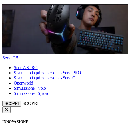
Serie G5
Serie ASTRO
Sparatutto in prima persona - Serie PRO
Sparatutto in prima persona - Serie G
Openworld
Simulazione - Volo
Simulazione - Spazio
SCOPRI
SCOPRI
INNOVAZIONE