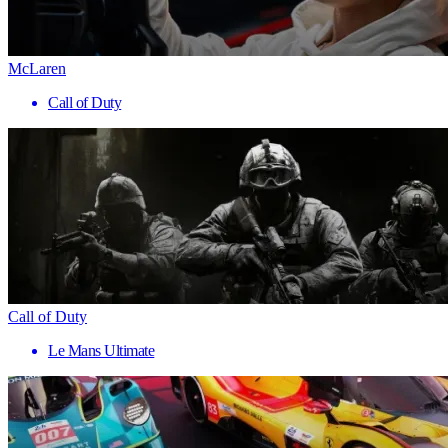
McLaren
Call of Duty
Call of Duty
Le Mans Ultimate