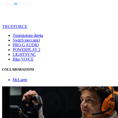
TRUEFORCE
Trasmissione diretta
Switch meccanici
PRO-G AUDIO
POWERPLAY 2
LIGHTSYNC
Blue VO!CE
COLLABORAZIONI
McLaren