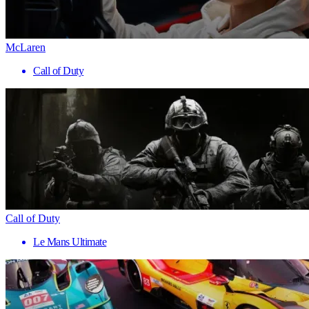
McLaren
Call of Duty
Call of Duty
Le Mans Ultimate