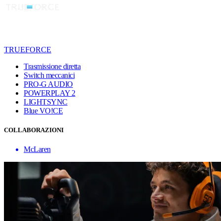
TRUEFORCE
Trasmissione diretta
Switch meccanici
PRO-G AUDIO
POWERPLAY 2
LIGHTSYNC
Blue VO!CE
COLLABORAZIONI
McLaren