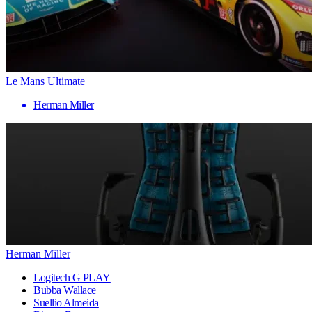
Le Mans Ultimate
Herman Miller
Herman Miller
Logitech G PLAY
Bubba Wallace
Suellio Almeida