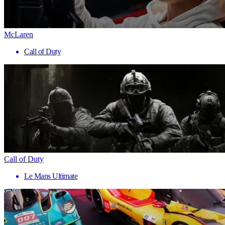
McLaren
Call of Duty
Call of Duty
Le Mans Ultimate