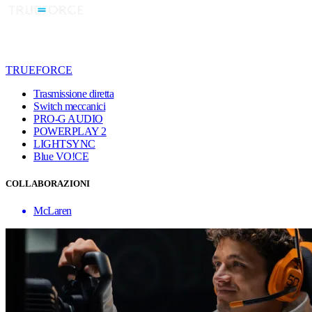
TRUEFORCE
Trasmissione diretta
Switch meccanici
PRO-G AUDIO
POWERPLAY 2
LIGHTSYNC
Blue VO!CE
COLLABORAZIONI
McLaren