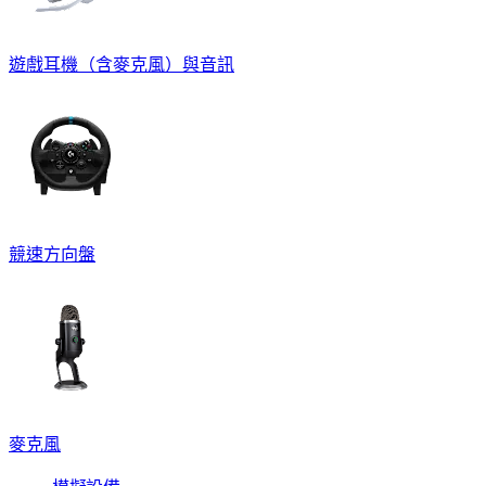
遊戲耳機（含麥克風）與音訊
競速方向盤
麥克風