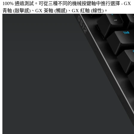
100% 通過測試。可從三種不同的機械按鍵軸中進行選擇 - GX
青軸 (敲擊感)、GX 茶軸 (觸感)、GX 紅軸 (線性)。