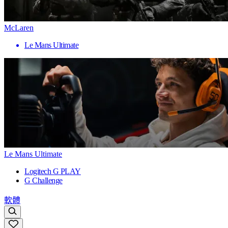
McLaren
Le Mans Ultimate
Le Mans Ultimate
Logitech G PLAY
G Challenge
軟體