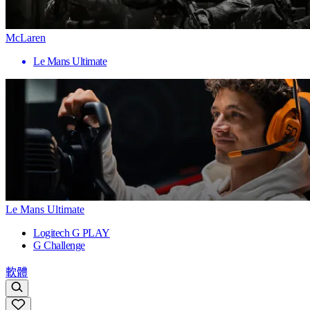
McLaren
Le Mans Ultimate
Le Mans Ultimate
Logitech G PLAY
G Challenge
軟體