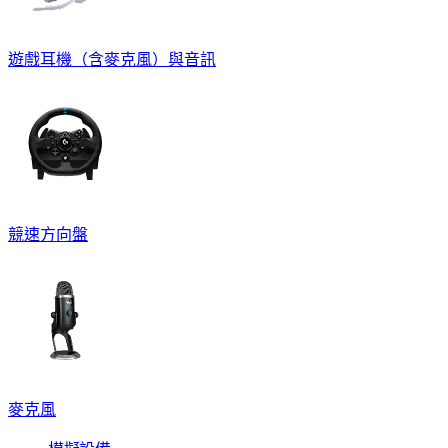
遊戲耳機（含麥克風）與音訊
競速方向盤
麥克風