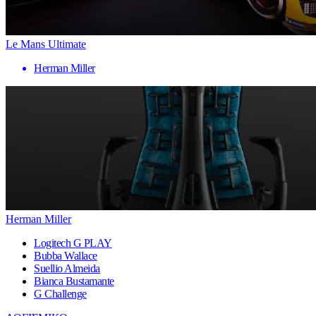
Le Mans Ultimate
Herman Miller
Herman Miller
Logitech G PLAY
Bubba Wallace
Suellio Almeida
Bianca Bustamante
G Challenge