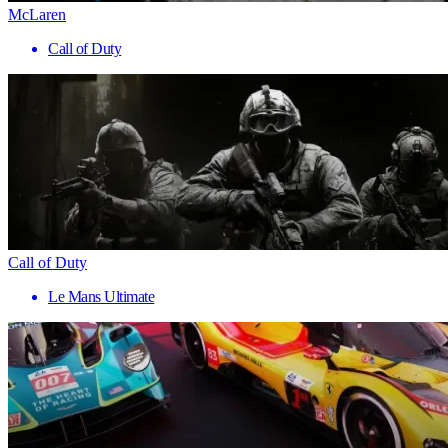
McLaren
Call of Duty
Call of Duty
Le Mans Ultimate