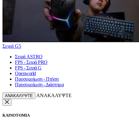
Σειρά G5
Σειρά ASTRO
FPS - Σειρά PRO
FPS - Σειρά G
Openworld
Προσομοίωση - Πτήση
Προσομοίωση - Διάστημα
ΑΝΑΚΑΛΥΨΤΕ
ΑΝΑΚΑΛΥΨΤΕ
ΚΑΙΝΟΤΟΜΙΑ