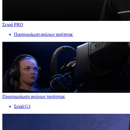
Σειρά PRO
Προσομοίωση αγώνων ταχύτητας
Προσομοίωση αγώνων ταχύτητας
Σειρά G3