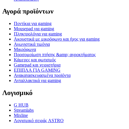
Αγορά προϊόντων
Ποντίκια για gaming
Mousepad για gaming
Πληκτρολόγια για gaming
Ακουστικά με μικρόφωνο και ήχος για gaming
Αγωνιστικά τιμόνια
Μικρόφωνα
Προσομοίωση πτήσης &amp; αγροκτήματος
Κάμερες και φωτισμός
Gamepad και χειριστήρια
ΕΠΙΠΛΑ ΓΙΑ GAMING
Ανακατασκευασμένα προϊόντα
Ανταλλακτικά για gaming
Λογισμικό
G HUB
Streamlabs
Mixline
Λογισμικό σειράς ASTRO