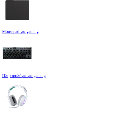
Mousepad για gaming
Πληκτρολόγια για gaming