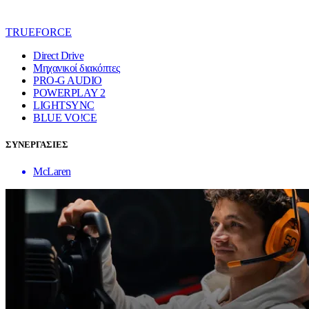
TRUEFORCE
Direct Drive
Μηχανικοί διακόπτες
PRO-G AUDIO
POWERPLAY 2
LIGHTSYNC
BLUE VO!CE
ΣΥΝΕΡΓΑΣΙΕΣ
McLaren