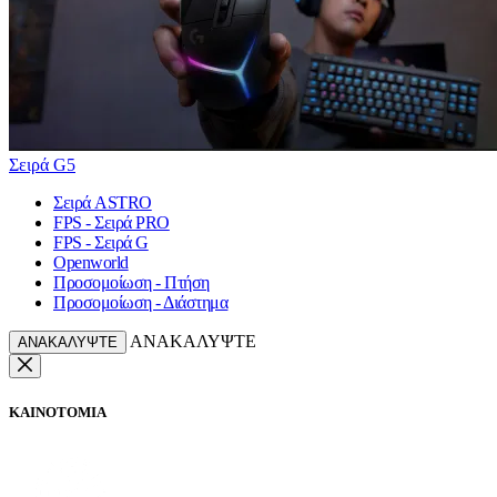
Σειρά G5
Σειρά ASTRO
FPS - Σειρά PRO
FPS - Σειρά G
Openworld
Προσομοίωση - Πτήση
Προσομοίωση - Διάστημα
ΑΝΑΚΑΛΥΨΤΕ
ΑΝΑΚΑΛΥΨΤΕ
ΚΑΙΝΟΤΟΜΙΑ