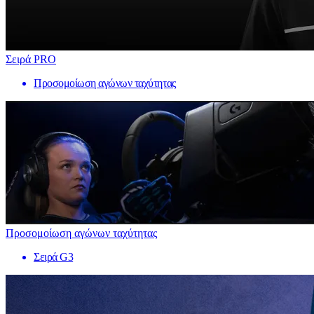
Σειρά PRO
Προσομοίωση αγώνων ταχύτητας
Προσομοίωση αγώνων ταχύτητας
Σειρά G3