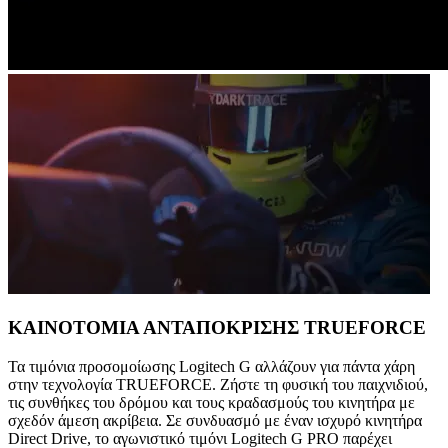
ΚΑΙΝΟΤΟΜΙΑ ΑΝΤΑΠΟΚΡΙΣΗΣ TRUEFORCE
Τα τιμόνια προσομοίωσης Logitech G αλλάζουν για πάντα χάρη
στην τεχνολογία TRUEFORCE. Ζήστε τη φυσική του παιχνιδιού,
τις συνθήκες του δρόμου και τους κραδασμούς του κινητήρα με
σχεδόν άμεση ακρίβεια. Σε συνδυασμό με έναν ισχυρό κινητήρα
Direct Drive, το αγωνιστικό τιμόνι Logitech G PRO παρέχει