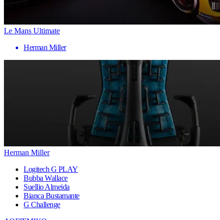
Le Mans Ultimate
Herman Miller
Herman Miller
Logitech G PLAY
Bubba Wallace
Suellio Almeida
Bianca Bustamante
G Challenge