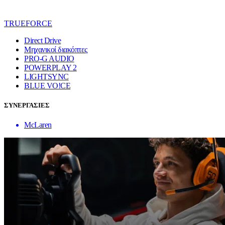
TRUEFORCE
Direct Drive
Μηχανικοί διακόπτες
PRO-G AUDIO
POWERPLAY 2
LIGHTSYNC
BLUE VO!CE
ΣΥΝΕΡΓΑΣΙΕΣ
McLaren