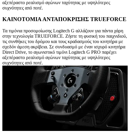
αξεπέραστο ρεαλισμό αγώνων ταχύτητας με υψηλότερες
συχνότητες από ποτέ.
ΚΑΙΝΟΤΟΜΙΑ ΑΝΤΑΠΟΚΡΙΣΗΣ TRUEFORCE
Τα τιμόνια προσομοίωσης Logitech G αλλάζουν για πάντα χάρη
στην τεχνολογία TRUEFORCE. Ζήστε τη φυσική του παιχνιδιού,
τις συνθήκες του δρόμου και τους κραδασμούς του κινητήρα με
σχεδόν άμεση ακρίβεια. Σε συνδυασμό με έναν ισχυρό κινητήρα
Direct Drive, το αγωνιστικό τιμόνι Logitech G PRO παρέχει
αξεπέραστο ρεαλισμό αγώνων ταχύτητας με υψηλότερες
συχνότητες από ποτέ.