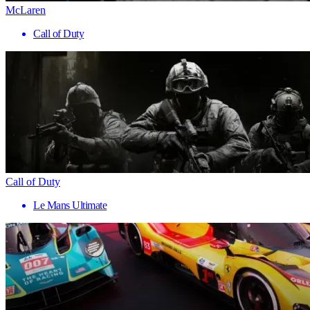
McLaren
Call of Duty
Call of Duty
Le Mans Ultimate