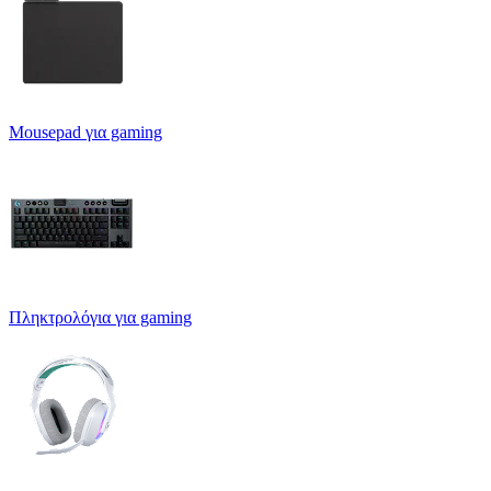
Mousepad για gaming
Πληκτρολόγια για gaming