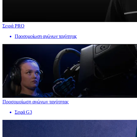
Σειρά PRO
Προσομοίωση αγώνων ταχύτητας
Προσομοίωση αγώνων ταχύτητας
Σειρά G3