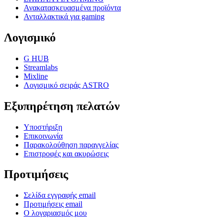
Ανακατασκευασμένα προϊόντα
Ανταλλακτικά για gaming
Λογισμικό
G HUB
Streamlabs
Mixline
Λογισμικό σειράς ASTRO
Εξυπηρέτηση πελατών
Υποστήριξη
Επικοινωνία
Παρακολούθηση παραγγελίας
Επιστροφές και ακυρώσεις
Προτιμήσεις
Σελίδα εγγραφής email
Προτιμήσεις email
Ο λογαριασμός μου