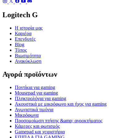
Logitech G
Η ιστορία μας
Καριέρα
Επενδυτές
Blog
Τύπος
Βιωσιμότητα
Ανακύκλωση
Αγορά προϊόντων
Ποντίκια για gaming
Mousepad για gaming
Πληκτρολόγια για gaming
Ακουστικά με μικρόφωνο και ήχος για gaming
Αγωνιστικά τιμόνια
Μικρόφωνα
Προσομοίωση πτήσης &amp; αγροκτήματος
Κάμερες και φωτισμός
Gamepad και χειριστήρια
ΕΠΙΠΛΑ ΓΙΑ GAMING