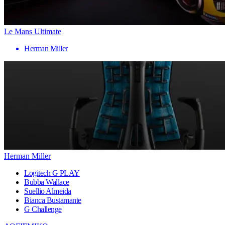
Le Mans Ultimate
Herman Miller
Herman Miller
Logitech G PLAY
Bubba Wallace
Suellio Almeida
Bianca Bustamante
G Challenge