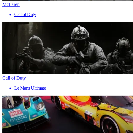
McLaren
Call of Duty
Call of Duty
Le Mans Ultimate