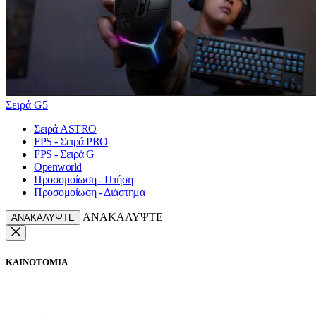
Σειρά G5
Σειρά ASTRO
FPS - Σειρά PRO
FPS - Σειρά G
Openworld
Προσομοίωση - Πτήση
Προσομοίωση - Διάστημα
ΑΝΑΚΑΛΥΨΤΕ
ΑΝΑΚΑΛΥΨΤΕ
ΚΑΙΝΟΤΟΜΙΑ