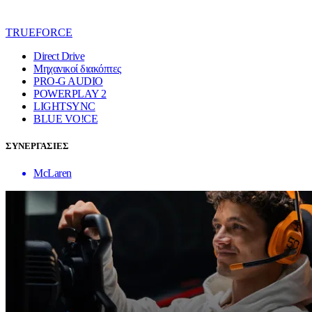
TRUEFORCE
Direct Drive
Μηχανικοί διακόπτες
PRO-G AUDIO
POWERPLAY 2
LIGHTSYNC
BLUE VO!CE
ΣΥΝΕΡΓΑΣΙΕΣ
McLaren