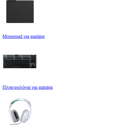
Mousepad για gaming
Πληκτρολόγια για gaming