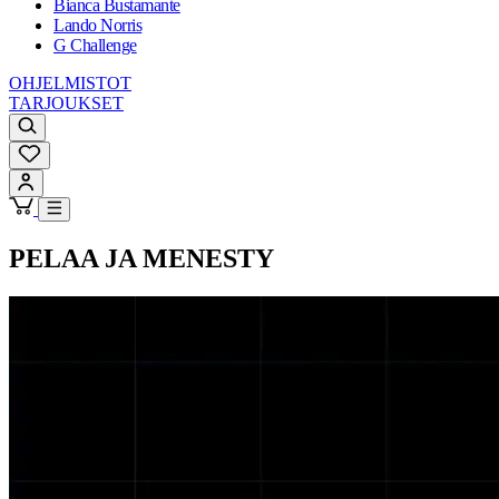
Bianca Bustamante
Lando Norris
G Challenge
OHJELMISTOT
TARJOUKSET
PELAA JA MENESTY