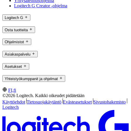
Yritysalennusohjelma
Logitech G Creator -ohjelma
Logitech G
Osta tuotteita
Ohjelmistot
Asiakaspalvelu
Asetukset
Yhteistyökumppanit ja ohjelmat
FI,fi
©2026 Logitech. Kaikki oikeudet pidätetään
Käyttöehdot
Tietosuojakäytäntö
Evästeasetukset
Sivustohakemisto
Logitech