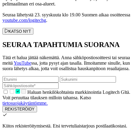
pelimaailman eri osa-alueet.
Seuraa lähetystä 23. syyskuuta klo 19.00 Suomen aikaa osoitteessa
youtube.com/logitechg
.
KATSO NYT
SEURAA TAPAHTUMIA SUORANA
Tätä et halua jättää näkemättä. Anna sähköpostiosoitteesi tai seuraa
meitä
YouTube
ssa, jotta pysyt ajan tasalla. Ilmoitamme sinulle, kun
suora lähetys alkaa, jotta voit osallistua hauskanpitoon reaaliajassa.
Haluan henkilökohtaista markkinointia Logitech Gltä.
Voit peruuttaa tilauksen milloin tahansa. Katso
tietosuojakäytäntömme.
REKISTERÖIDY
Kiitos rekisteröitymisestä.
Etsi tervetuliaistarjous postilaatikostasi.