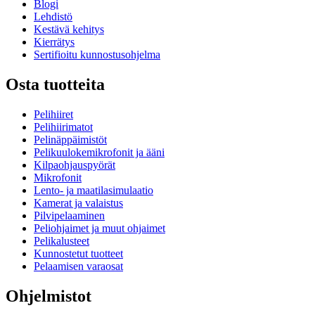
Blogi
Lehdistö
Kestävä kehitys
Kierrätys
Sertifioitu kunnostusohjelma
Osta tuotteita
Pelihiiret
Pelihiirimatot
Pelinäppäimistöt
Pelikuulokemikrofonit ja ääni
Kilpaohjauspyörät
Mikrofonit
Lento- ja maatilasimulaatio
Kamerat ja valaistus
Pilvipelaaminen
Peliohjaimet ja muut ohjaimet
Pelikalusteet
Kunnostetut tuotteet
Pelaamisen varaosat
Ohjelmistot