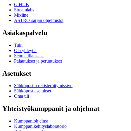
G HUB
Streamlabs
Mixline
ASTRO-sarjan ohjelmistot
Asiakaspalvelu
Tuki
Ota yhteyttä
Seuraa tilaustasi
Palautukset ja peruutukset
Asetukset
Sähköpostin rekisteröitymissivu
Sähköpostiasetukset
Oma tili
Yhteistyökumppanit ja ohjelmat
Kumppaniohjelma
Kumppanikehityslaboratorio