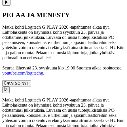
PELAA JA MENESTY
Matka kohti Logitech G PLAY 2026 -tapahtumaa alkaa nyt.
Lähtölaskenta on käynnissä kohti syyskuun 23. päivää ja
odottamiasi julkistuksia. Luvassa on uusia tuotejulkistuksia PC-
pelaamiseen, konsoleille, e-urheiluun ja ajosimulaattoreihin sekä
yhteisön voimin rakentuvia elämyksiä aina striimauksesta G HUBiin
– ja paljon muuta. Pelaamisen uusia läpimurtoja, jotka yhdistävät
pelimaailman eri osa-alueet.
Seuraa lähetystä 23. syyskuuta klo 19.00 Suomen aikaa osoitteessa
youtube.com/logitechg
.
KATSO NYT
Matka kohti Logitech G PLAY 2026 -tapahtumaa alkaa nyt.
Lähtölaskenta on käynnissä kohti syyskuun 23. päivää ja
odottamiasi julkistuksia. Luvassa on uusia tuotejulkistuksia PC-
pelaamiseen, konsoleille, e-urheiluun ja ajosimulaattoreihin sekä
yhteisön voimin rakentuvia elämyksiä aina striimauksesta G HUBiin
– ja paljon muuta. Pelaamisen uusia läpimurtoja, jotka yhdistävät