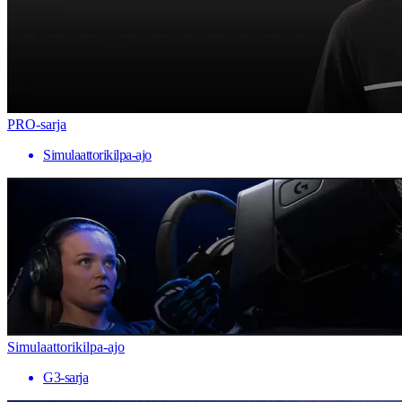
PRO-sarja
Simulaattorikilpa-ajo
Simulaattorikilpa-ajo
G3-sarja