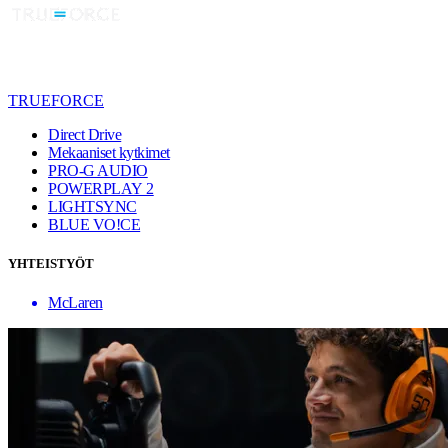
TRUEFORCE
Direct Drive
Mekaaniset kytkimet
PRO-G AUDIO
POWERPLAY 2
LIGHTSYNC
BLUE VO!CE
YHTEISTYÖT
McLaren