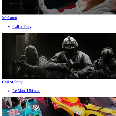
McLaren
Call of Duty
Call of Duty
Le Mans Ultimate