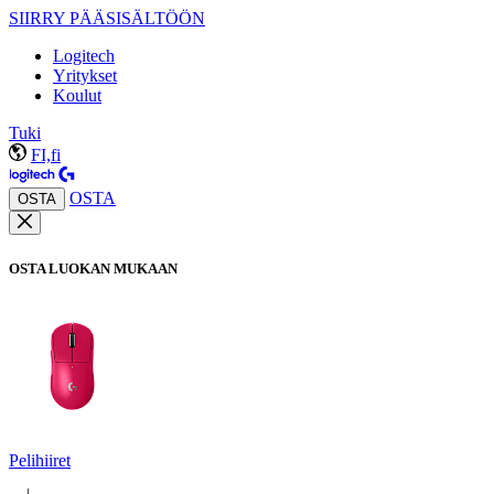
SIIRRY PÄÄSISÄLTÖÖN
Logitech
Yritykset
Koulut
Tuki
FI,fi
OSTA
OSTA
OSTA LUOKAN MUKAAN
Pelihiiret