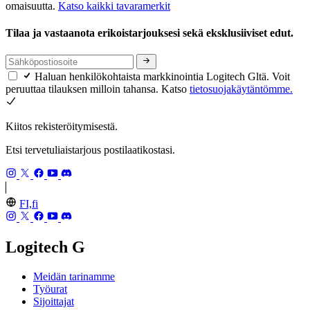
omaisuutta.
Katso kaikki tavaramerkit
Tilaa ja vastaanota erikoistarjouksesi sekä eksklusiiviset edut.
Haluan henkilökohtaista markkinointia Logitech Gltä. Voit
peruuttaa tilauksen milloin tahansa. Katso
tietosuojakäytäntömme.
Kiitos rekisteröitymisestä.
Etsi tervetuliaistarjous postilaatikostasi.
FI,fi
Logitech G
Meidän tarinamme
Työurat
Sijoittajat