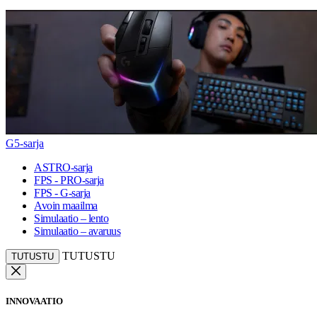
G5-sarja
ASTRO-sarja
FPS - PRO-sarja
FPS - G-sarja
Avoin maailma
Simulaatio – lento
Simulaatio – avaruus
TUTUSTU
TUTUSTU
INNOVAATIO