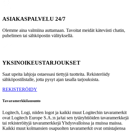
ASIAKASPALVELU 24/7
Olemme aina valmiina auttamaan. Tavoitat meidät kätevästi chatin,
puhelimen tai sähköpostin välityksellä.
YKSINOIKEUSTARJOUKSET
Saat upeita lahjoja ostaessasi tiettyjä tuotteita. Rekisteröidy
sähköpostilistalle, jotta pysyt ajan tasalla tarjouksista.
REKISTERÖIDY
Tavaramerkkilausunto
Logitech, Logi, niiden logot ja kaikki muut Logitechin tavaramerkit
ovat Logitech Europe S.A.:n ja/tai sen tytäryhtiöiden tavaramerkkejä
tai rekisteröityjä tavaramerkkejä Yhdysvalloissa ja muissa maissa.
Kaikki muut kolmansien osapuolten tavaramerkit ovat omistajiensa