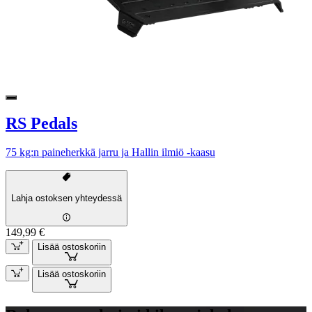
RS Pedals
75 kg:n paineherkkä jarru ja Hallin ilmiö -kaasu
Lahja ostoksen yhteydessä
149,99 €
Lisää ostoskoriin
Lisää ostoskoriin