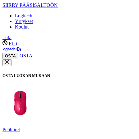
SIIRRY PÄÄSISÄLTÖÖN
Logitech
Yritykset
Koulut
Tuki
FI,fi
OSTA
OSTA
OSTA LUOKAN MUKAAN
Pelihiiret