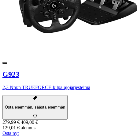
G923
2,3 Nm:n TRUEFORCE-kilpa-ajojärjestelmä
Osta enemmän, säästä enemmän
279,99 €
409,00 €
129,01 € alennus
Osta nyt