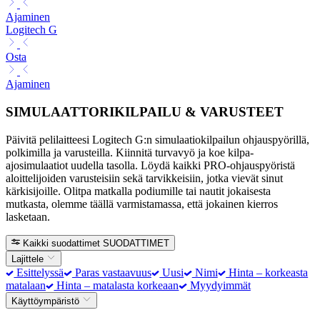
Ajaminen
Logitech G
Osta
Ajaminen
SIMULAATTORIKILPAILU & VARUSTEET
Päivitä pelilaitteesi Logitech G:n simulaatiokilpailun ohjauspyörillä,
polkimilla ja varusteilla. Kiinnitä turvavyö ja koe kilpa-
ajosimulaatiot uudella tasolla. Löydä kaikki PRO-ohjauspyöristä
aloittelijoiden varusteisiin sekä tarvikkeisiin, jotka vievät sinut
kärkisijoille. Olitpa matkalla podiumille tai nautit jokaisesta
mutkasta, olemme täällä varmistamassa, että jokainen kierros
lasketaan.
Kaikki suodattimet
SUODATTIMET
Lajittele
Esittelyssä
Paras vastaavuus
Uusi
Nimi
Hinta – korkeasta
matalaan
Hinta – matalasta korkeaan
Myydyimmät
Käyttöympäristö