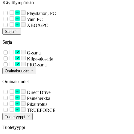
Käyttöympäristö
Playstation, PC
Vain PC
XBOX/PC
Sarja
Sarja
G-sarja
Kilpa-ajosarja
PRO-sarja
Ominaisuudet
Ominaisuudet
Direct Drive
Paineherkkä
Pikairrotus
TRUEFORCE
Tuotetyyppi
Tuotetyyppi