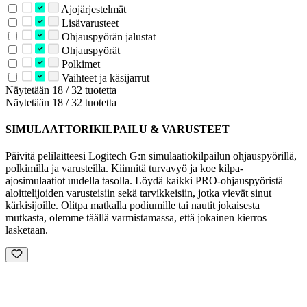
Ajojärjestelmät
Lisävarusteet
Ohjauspyörän jalustat
Ohjauspyörät
Polkimet
Vaihteet ja käsijarrut
Näytetään 18 / 32 tuotetta
Näytetään 18 / 32 tuotetta
SIMULAATTORIKILPAILU & VARUSTEET
Päivitä pelilaitteesi Logitech G:n simulaatiokilpailun ohjauspyörillä,
polkimilla ja varusteilla. Kiinnitä turvavyö ja koe kilpa-
ajosimulaatiot uudella tasolla. Löydä kaikki PRO-ohjauspyöristä
aloittelijoiden varusteisiin sekä tarvikkeisiin, jotka vievät sinut
kärkisijoille. Olitpa matkalla podiumille tai nautit jokaisesta
mutkasta, olemme täällä varmistamassa, että jokainen kierros
lasketaan.