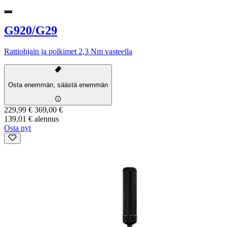
G920/G29
Rattiohjain ja polkimet 2,3 Nm vasteella
Osta enemmän, säästä enemmän
229,99 €
369,00 €
139,01 € alennus
Osta nyt