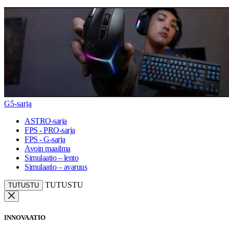
G5-sarja
ASTRO-sarja
FPS - PRO-sarja
FPS - G-sarja
Avoin maailma
Simulaatio – lento
Simulaatio – avaruus
TUTUSTU
TUTUSTU
INNOVAATIO