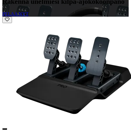
Rakenna unelmiesi kilpa-ajokokoonpano
PELAA NYT