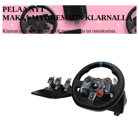
PELAA NYT
MAKSA MYÖHEMMIN KLARNALLA.
Klarnan maksutiedot löytyvät tuotesivuilta tai ostoskorista.