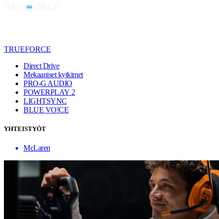
TRUEFORCE
Direct Drive
Mekaaniset kytkimet
PRO-G AUDIO
POWERPLAY 2
LIGHTSYNC
BLUE VO!CE
YHTEISTYÖT
McLaren