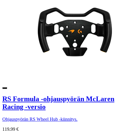
RS Formula -ohjauspyörän McLaren
Racing -versio
Ohjauspyörän RS Wheel Hub -kiinnitys.
119,99 €