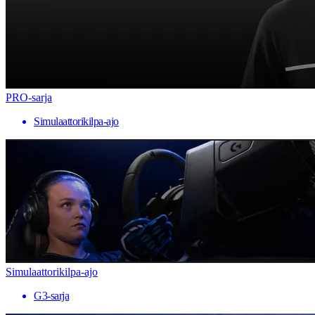
PRO-sarja
Simulaattorikilpa-ajo
Simulaattorikilpa-ajo
G3-sarja