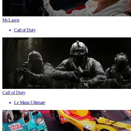
McLaren
Call of Duty
Call of Duty
Le Mans Ultimate