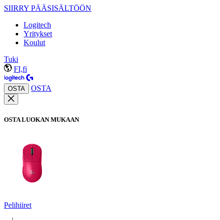
SIIRRY PÄÄSISÄLTÖÖN
Logitech
Yritykset
Koulut
Tuki
FI,fi
OSTA
OSTA
OSTA LUOKAN MUKAAN
Pelihiiret