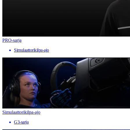
PRO-sarja
Simulaattorikilpa-ajo
Simulaattorikilpa-ajo
G3-sarja