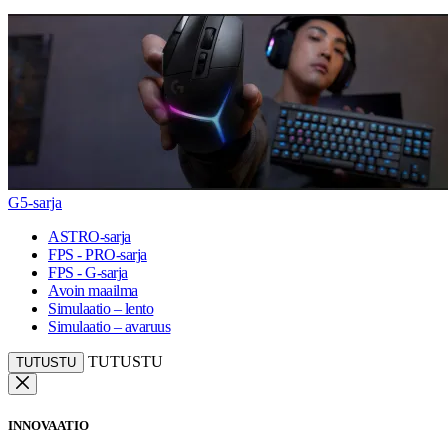
G5-sarja
ASTRO-sarja
FPS - PRO-sarja
FPS - G-sarja
Avoin maailma
Simulaatio – lento
Simulaatio – avaruus
TUTUSTU
TUTUSTU
INNOVAATIO