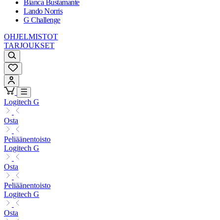
Bianca Bustamante
Lando Norris
G Challenge
OHJELMISTOT
TARJOUKSET
Logitech G
Osta
Peliäänentoisto
Logitech G
Osta
Peliäänentoisto
Logitech G
Osta