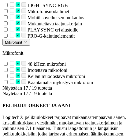
LIGHTSYNC-RGB
Mikrofonisuodattimet
Mobiilisovelluksen mukautus
Mukautettava taajuuskorjain
PLAYSYNC eri alustoille
PRO-G-kaiutinelementit
Mikrofonit
Mikrofonit
48 kHz:n mikrofoni
Irrotettava mikrofoni
Keilan muodostava mikrofoni
Kääntämällä mykistyvä mikrofoni
Näytetään 17 / 19 tuotetta
Näytetään 17 / 19 tuotetta
PELIKUULOKKEET JA ÄÄNI
Logitech®-pelikuulokkeet tarjoavat mukaansatempaavan äänen,
kristallinkirkkaan viestinnän, muokattavan taajuuskorjaimen ja
valinnaisen 7.1-tilaäänen. Tutustu langattomiin ja langallisiin
pelikuulokkeisiin, jotka tarjoavat erinomaisen äänikokemuksen,