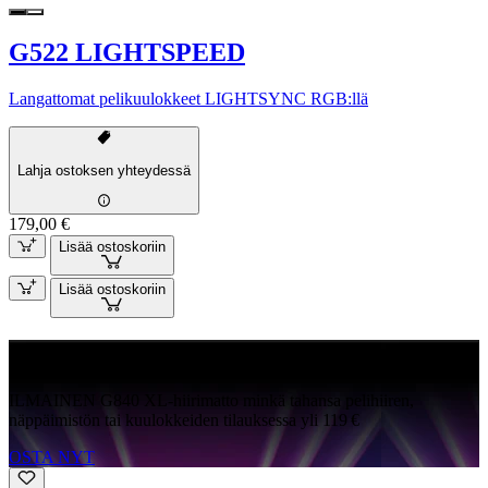
G522 LIGHTSPEED
Langattomat pelikuulokkeet LIGHTSYNC RGB:llä
Lahja ostoksen yhteydessä
179,00 €
Lisää ostoskoriin
Lisää ostoskoriin
ILMAINEN G840
ILMAINEN G840 XL-hiirimatto minkä tahansa pelihiiren,
näppäimistön tai kuulokkeiden tilauksessa yli 119 €
OSTA NYT