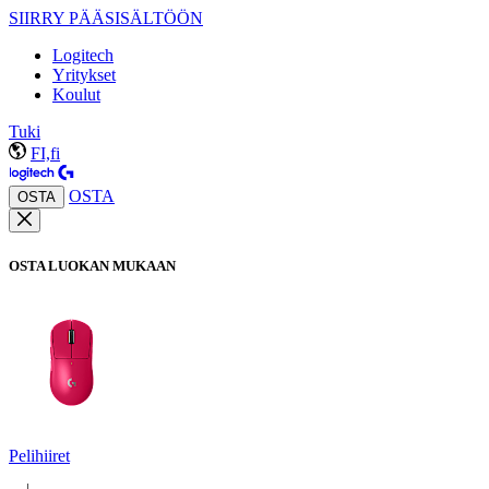
SIIRRY PÄÄSISÄLTÖÖN
Logitech
Yritykset
Koulut
Tuki
FI,fi
OSTA
OSTA
OSTA LUOKAN MUKAAN
Pelihiiret