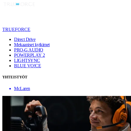
TRUEFORCE
Direct Drive
Mekaaniset kytkimet
PRO-G AUDIO
POWERPLAY 2
LIGHTSYNC
BLUE VO!CE
YHTEISTYÖT
McLaren