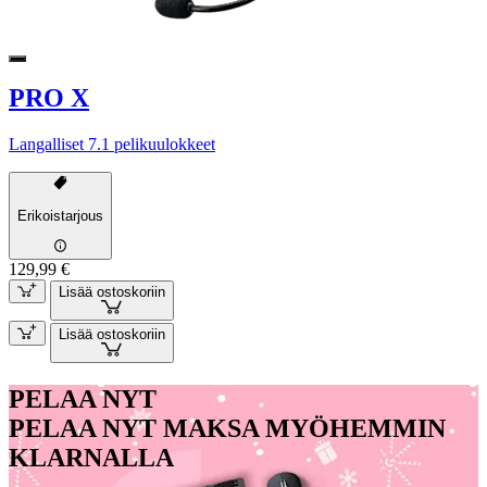
PRO X
Langalliset 7.1 pelikuulokkeet
Erikoistarjous
129,99 €
Lisää ostoskoriin
Lisää ostoskoriin
PELAA NYT
PELAA NYT MAKSA MYÖHEMMIN
KLARNALLA