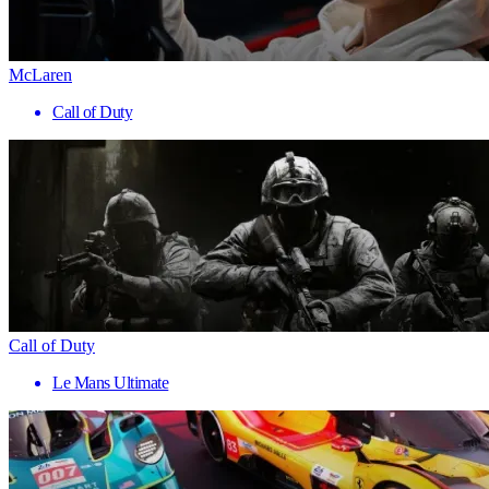
McLaren
Call of Duty
Call of Duty
Le Mans Ultimate