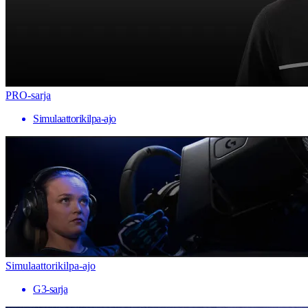
PRO-sarja
Simulaattorikilpa-ajo
Simulaattorikilpa-ajo
G3-sarja