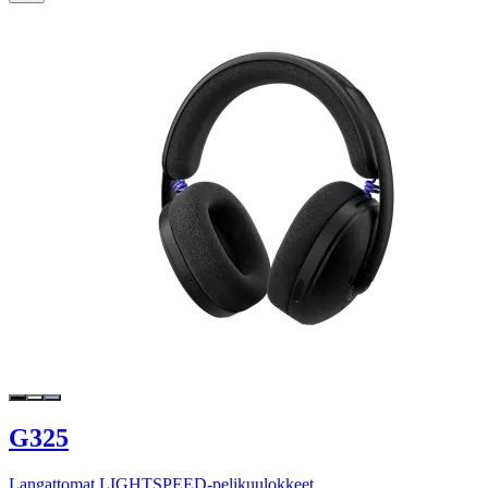
G325
Langattomat LIGHTSPEED-pelikuulokkeet