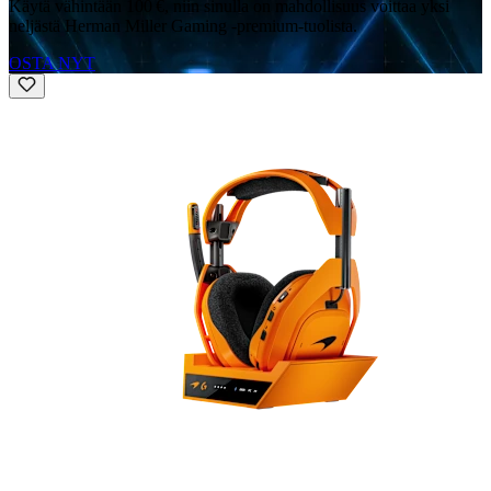
Käytä vähintään 100 €, niin sinulla on mahdollisuus voittaa yksi
neljästä Herman Miller Gaming -premium-tuolista.
OSTA NYT