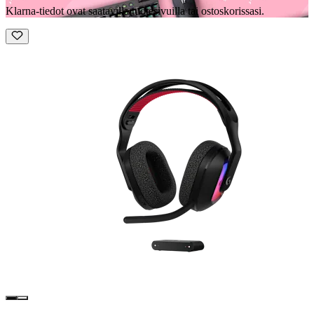
Klarna-tiedot ovat saatavilla tuotesivuilla tai ostoskorissasi.