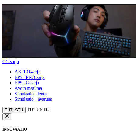
G5-sarja
ASTRO-sarja
FPS - PRO-sarja
FPS - G-sarja
Avoin maailma
Simulaatio – lento
Simulaatio – avaruus
TUTUSTU
TUTUSTU
INNOVAATIO