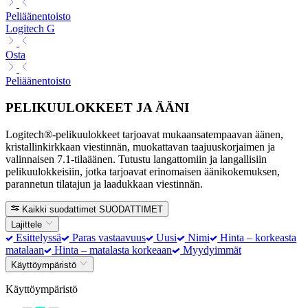
Peliäänentoisto
Logitech G
Osta
Peliäänentoisto
PELIKUULOKKEET JA ÄÄNI
Logitech®-pelikuulokkeet tarjoavat mukaansatempaavan äänen,
kristallinkirkkaan viestinnän, muokattavan taajuuskorjaimen ja
valinnaisen 7.1-tilaäänen. Tutustu langattomiin ja langallisiin
pelikuulokkeisiin, jotka tarjoavat erinomaisen äänikokemuksen,
parannetun tilatajun ja laadukkaan viestinnän.
Kaikki suodattimet
SUODATTIMET
Lajittele
Esittelyssä
Paras vastaavuus
Uusi
Nimi
Hinta – korkeasta
matalaan
Hinta – matalasta korkeaan
Myydyimmät
Käyttöympäristö
Käyttöympäristö