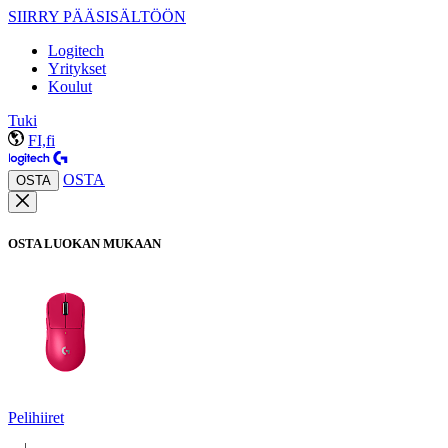
SIIRRY PÄÄSISÄLTÖÖN
Logitech
Yritykset
Koulut
Tuki
FI,fi
OSTA
OSTA
OSTA LUOKAN MUKAAN
Pelihiiret