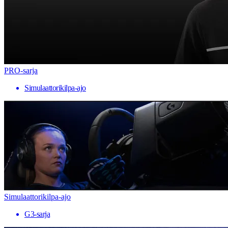
PRO-sarja
Simulaattorikilpa-ajo
Simulaattorikilpa-ajo
G3-sarja