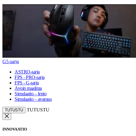
G5-sarja
ASTRO-sarja
FPS - PRO-sarja
FPS - G-sarja
Avoin maailma
Simulaatio – lento
Simulaatio – avaruus
TUTUSTU
TUTUSTU
INNOVAATIO