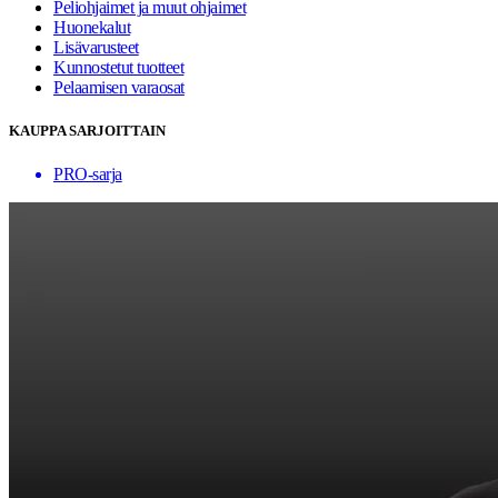
Peliohjaimet ja muut ohjaimet
Huonekalut
Lisävarusteet
Kunnostetut tuotteet
Pelaamisen varaosat
KAUPPA SARJOITTAIN
PRO-sarja