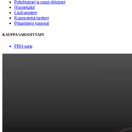
Peliohjaimet ja muut ohjaimet
Huonekalut
Lisävarusteet
Kunnostetut tuotteet
Pelaamisen varaosat
KAUPPA SARJOITTAIN
PRO-sarja