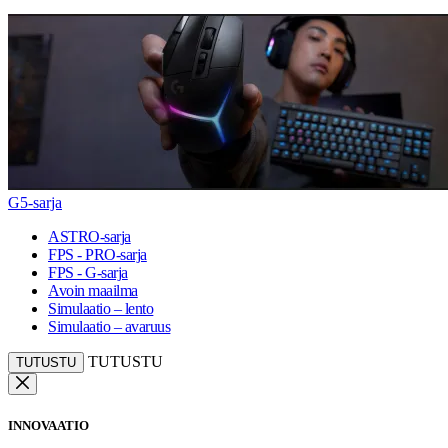
G5-sarja
ASTRO-sarja
FPS - PRO-sarja
FPS - G-sarja
Avoin maailma
Simulaatio – lento
Simulaatio – avaruus
TUTUSTU
TUTUSTU
INNOVAATIO