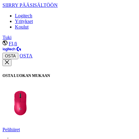
SIIRRY PÄÄSISÄLTÖÖN
Logitech
Yritykset
Koulut
Tuki
FI,fi
OSTA
OSTA
OSTA LUOKAN MUKAAN
Pelihiiret