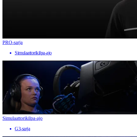
PRO-sarja
Simulaattorikilpa-ajo
Simulaattorikilpa-ajo
G3-sarja