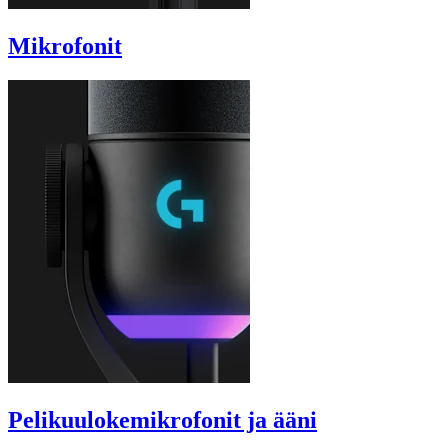
Mikrofonit
Pelikuulokemikrofonit ja ääni