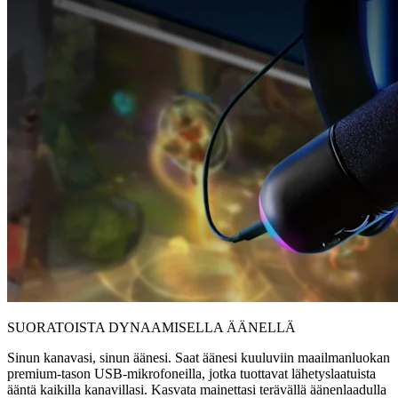
SUORATOISTA DYNAAMISELLA ÄÄNELLÄ
Sinun kanavasi, sinun äänesi. Saat äänesi kuuluviin maailmanluokan
premium-tason USB-mikrofoneilla, jotka tuottavat lähetyslaatuista
ääntä kaikilla kanavillasi. Kasvata mainettasi terävällä äänenlaadulla