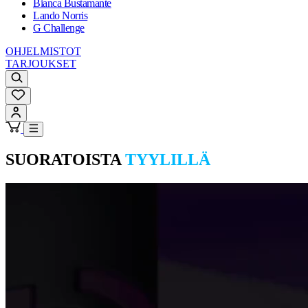
Bianca Bustamante
Lando Norris
G Challenge
OHJELMISTOT
TARJOUKSET
SUORATOISTA
TYYLILLÄ