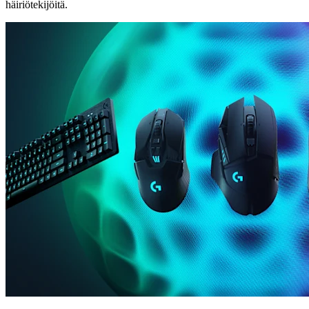
häiriötekijöitä.