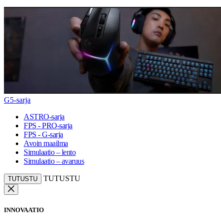
G5-sarja
ASTRO-sarja
FPS - PRO-sarja
FPS - G-sarja
Avoin maailma
Simulaatio – lento
Simulaatio – avaruus
TUTUSTU
TUTUSTU
INNOVAATIO