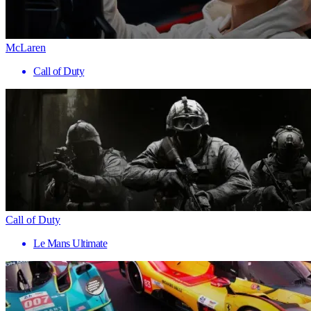
McLaren
Call of Duty
Call of Duty
Le Mans Ultimate