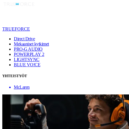
TRUEFORCE
Direct Drive
Mekaaniset kytkimet
PRO-G AUDIO
POWERPLAY 2
LIGHTSYNC
BLUE VO!CE
YHTEISTYÖT
McLaren