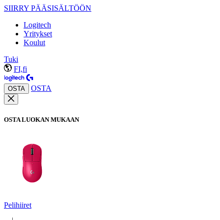
SIIRRY PÄÄSISÄLTÖÖN
Logitech
Yritykset
Koulut
Tuki
FI,fi
OSTA
OSTA
OSTA LUOKAN MUKAAN
Pelihiiret