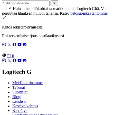
Haluan henkilökohtaista markkinointia Logitech Gltä. Voit
peruuttaa tilauksen milloin tahansa. Katso
tietosuojakäytäntömme.
Kiitos rekisteröitymisestä.
Etsi tervetuliaistarjous postilaatikostasi.
FI,fi
Logitech G
Meidän tarinamme
Työurat
Sijoittajat
Blogi
Lehdistö
Kestävä kehitys
Kierrätys