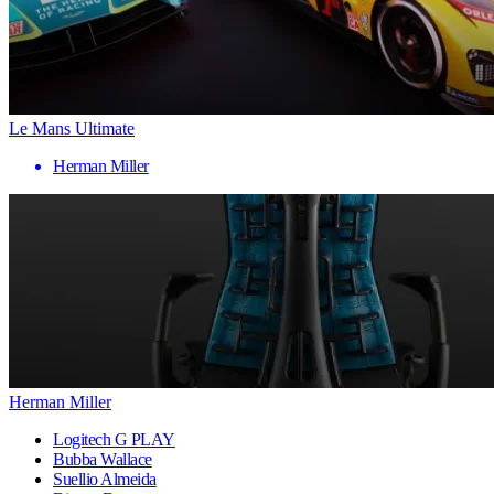
Le Mans Ultimate
Herman Miller
Herman Miller
Logitech G PLAY
Bubba Wallace
Suellio Almeida