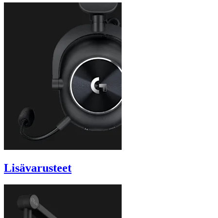
Lisävarusteet