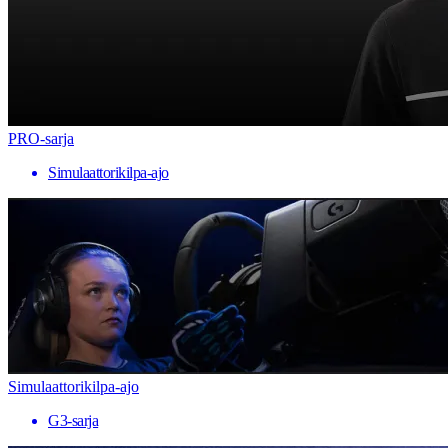
PRO-sarja
Simulaattorikilpa-ajo
Simulaattorikilpa-ajo
G3-sarja